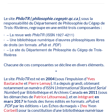
Le site
PhiloTR ( philosophie.cegeptr.qc.ca )
, sous la
responsabilité du Département de Philosophie du Cégep de
Trois-Rivières, regroupe en une entité trois composantes :
– La revue web
PhiloTR
(ISSN 1927-4211)
– Une bibliothèque numérique d’œuvres philosophiques libres
de droits (en formats
.ePub
et
.PDF
)
– Le site du Département de Philosophie du Cégep de Trois-
Rivières
Chacune de ces composantes se décline en divers éléments.
*
Le site
PhiloTR
est né en
2004
(sous l’impulsion d’
Yves
Bastarache
et
Pierre Lemay
). Il a depuis grandi, obtenant
notamment un numéro d’ISSN (
International Standard Serial
Number
) par Bibliothèque et Archives Canada
en 2011
(sous
les démarches de
Patrice Létourneau
), et en
intégrant
en
mars 2017
le fonds des livres édités en formats
.ePub
et
.PDF
par les éditions « Les Échos du maquis » (
feu
Yvon
Corbeil
) pour la constitution d’une bibliothèque numérique