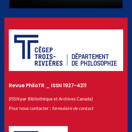
Revue PhiloTR _ ISSN 1927-4211
(ISSN par Bibliothèque et Archives Canada)
Pour nous contacter :
formulaire de contact