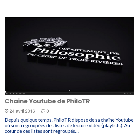
Chaine Youtube de PhiloTR
24 avril 2016
0
Depuis quelque temps, PhiloTR dispose de sa chaîne Youtube
où sont regroupées des listes de lecture vidéo (playlists). Au
cœur de ces listes sont regroupés…