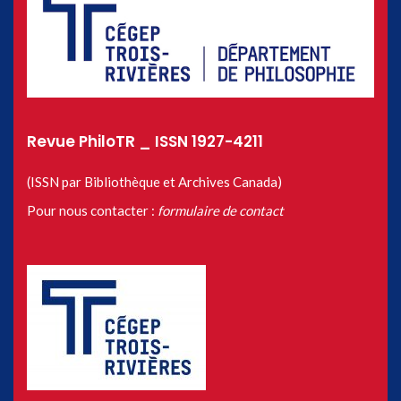
Revue PhiloTR _ ISSN 1927-4211
(ISSN par Bibliothèque et Archives Canada)
Pour nous contacter :
formulaire de contact