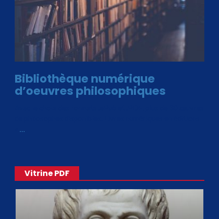
Bibliothèque numérique
d’oeuvres philosophiques
Avec le choix des formats .ePub et .PDF, plus de 30 œuvres
de philosophes disponibles. Livres numériques en éditions
«
…
Vitrine PDF