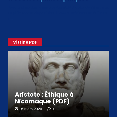
Avec le choix des formats .ePub et .PDF, plus de 30 œuvres
de philosophes disponibles. Livres numériques en éditions
«
…
Vitrine PDF
Aristote : Éthique à
Nicomaque (PDF)
15 mars 2020
0