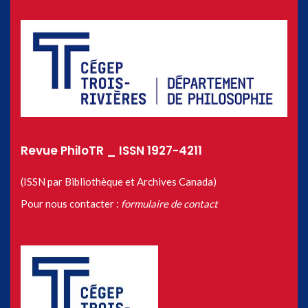
Revue PhiloTR _ ISSN 1927-4211
(ISSN par Bibliothèque et Archives Canada)
Pour nous contacter :
formulaire de contact