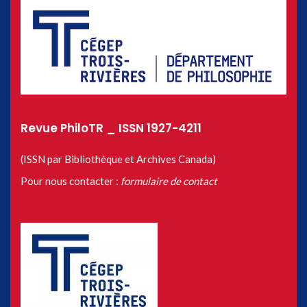
Revue PhiloTR _ ISSN 1927-4211
(ISSN par Bibliothèque et Archives Canada)
Pour nous contacter :
formulaire de contact