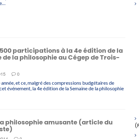
de…
1500 participations à la 4e édition de la
de la philosophie au Cégep de Trois-
015
0
 année, et ce, malgré des compressions budgétaires de
et événement, la 4e édition de la Semaine de la philosophie
la philosophie amusante (article du
(
ste)
 2014
0