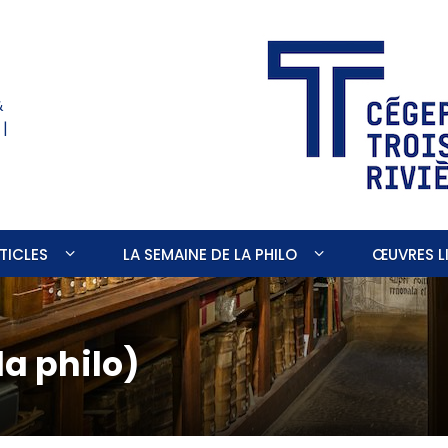
&
 |
TICLES
LA SEMAINE DE LA PHILO
ŒUVRES LI
la philo)