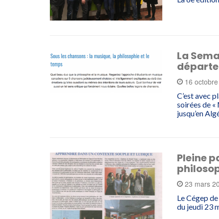
La Semai
départe
16 octobr
C’est avec p
soirées de «
jusqu’en Alg
Pleine p
philosop
23 mars 2
Le Cégep de T
du jeudi 23 