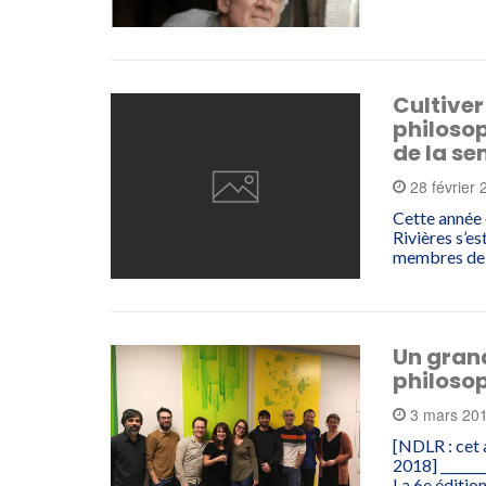
Cultiver
philosop
de la se
28 février
Cette année 
Rivières s’e
membres de
Un gran
philosop
3 mars 20
[NDLR : cet 
2018] ________
La 6e éditio