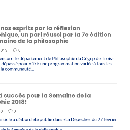
 nos esprits par la réflexion
hique, un pari réussi par la 7e édition
maine de la philosophie
 2019
0
encore, le département de Philosophie du Cégep de Trois-
st dépassé pour offrir une programmation variée à tous les
 la communauté…
d succès pour la Semaine de la
hie 2018!
18
0
article a d'abord été publié dans «La Dépêche» du 27 février
________________________________________________________________
n de la Semaine de la philosophie…