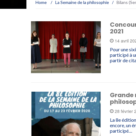
Home
/
La Semaine de la philosophie
/
Bilans (Se
Concour
2021
14 avril 2
Pour une six
participé à 
partir de ci
Grande r
philoso
28 février
La 8e éditio
encore, un é
participé…