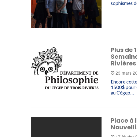
sophismes 
Plus de 
Semaine 
Rivières
23 mars 2
Encore cette
1500$ pour c
au Cégep…
Place à 
Nouvelli
17 février