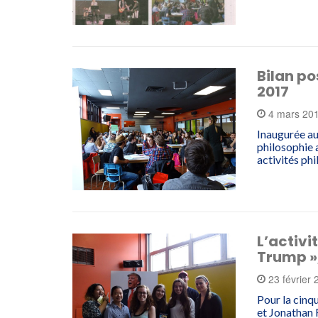
Bilan po
2017
4 mars 20
Inaugurée au
philosophie 
activités ph
L’activi
Trump »,
23 février
Pour la cinq
et Jonathan R