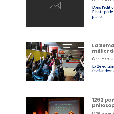
Dans l'éditi
Plante parle 
place…
La Semai
millier 
11 mars 2
La 2e édition
février derni
1262 par
philosop
26 février