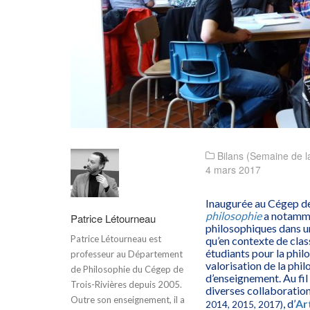
Bilans (Semaine de la
4 mars 2017
Inaugurée au Cégep de 
philosophie
a notammen
Patrice Létourneau
philosophiques dans un
Patrice Létourneau est
qu’en contexte de class
étudiants pour la phi
professeur au Département
valorisation de la phil
de Philosophie du Cégep de
d’enseignement. Au fil
Trois-Rivières depuis 2005.
diverses collaboratio
Outre son enseignement, il a
, d’
Ar
2014, 2015, 2017)