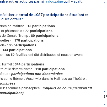
 entre autres activités parmi
la douzaine
qu’il y avait.
5e édition un
total de 1087 participations étudiantes
ici les détails :
ires de maîtrise :
15 participations
et philosophie :
77 participations
es de Donald Trump :
80 participations
agettes» :
178 participations
tion» :
35 participations
 :
144 participations
e : les
50 feuilles
ont été distribuées et nous en avons
k Turmel :
344 participations
itre et le déterminisme :
118 participations
thèque :
participations non dénombrées
els sur le thème d’Auschwitz dans le Hall face au Théâtre :
énombrées
ur les femmes philosophes :
toujours en cours jusqu’au 10
 participations)
(