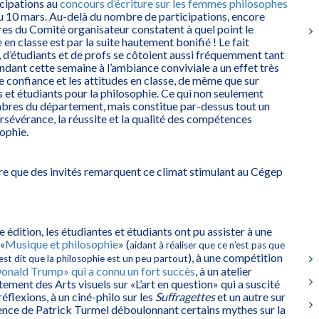
icipations au
concours d’écriture sur les femmes philosophes
au 10 mars. Au-delà du nombre de participations, encore
es du Comité organisateur constatent à quel point le
n classe est par la suite hautement bonifié ! Le fait
, d’étudiants et de profs se côtoient aussi fréquemment tant
endant cette semaine à l’ambiance conviviale a un effet très
de confiance et les attitudes en classe, de même que sur
es et étudiants pour la philosophie. Ce qui non seulement
res du département, mais constitue par-dessus tout un
ersévérance, la réussite et la qualité des compétences
ophie.
 rare que des invités remarquent ce climat stimulant au Cégep
 édition, les étudiantes et étudiants ont pu assister à une
«
Musique et philosophie
» (
aidant à réaliser que ce n’est pas que
), à une compétition
l est dit que la philosophie est un peu partout
onald Trump» qui a connu un fort succès
, à un atelier
ement des Arts visuels sur «L’art en question» qui a suscité
réflexions, à un ciné-philo sur les
Suffragettes
et un autre sur
rence de Patrick Turmel déboulonnant certains mythes sur la