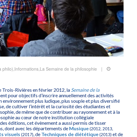
 philo)
,
Informations
,
La Semaine de la philosophie
|
Trois-Rivières en février 2012, la
Semaine de la
t pour objectifs d’inscrire annuellement des activités
 environnement plus ludique, plus souple et plus diversifié
e, de cultiver l’intérêt et la curiosité des étudiantes et
losophie, de même que de contribuer au rayonnement et à la
osophie au cœur de notre institution collégiale
 des éditions, cet évènement a aussi permis de tisser
ns, dont avec les départements de
Musique
(2012, 2013,
ts visuels
, de
Techniques de diététique
et de
(2017)
(2013)