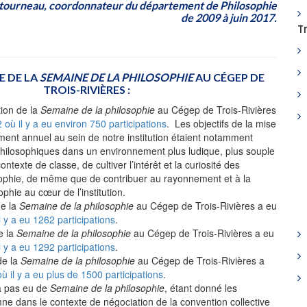
étourneau, coordonnateur du département de Philosophie
de 2009 à juin 2017.
T
E DE LA
SEMAINE DE LA PHILOSOPHIE
AU CÉGEP DE
TROIS-RIVIÈRES :
tion de la
Semaine de la philosophie
au Cégep de Trois-Rivières
 où il y a eu environ 750 participations
. L
es objectifs de la mise
ment annuel au sein de notre institution
étaient notamment
s philosophiques dans un environnement plus ludique, plus souple
contexte de classe, de cultiver l’intérêt et la curiosité des
sophie, de même que de contribuer au rayonnement et à la
ophie au cœur de l’institution.
de la
Semaine de la philosophie
au Cégep de Trois-Rivières a eu
l y a eu 1262 participations
.
e la
Semaine de la philosophie
au Cégep de Trois-Rivières a eu
l y a eu 1292 participations
.
de la
Semaine de la philosophie
au Cégep de Trois-Rivières a
où il y a eu plus de 1500 participations
.
 a pas eu de
Semaine de la philosophie
, étant donné les
mne dans le contexte de négociation de la convention collective