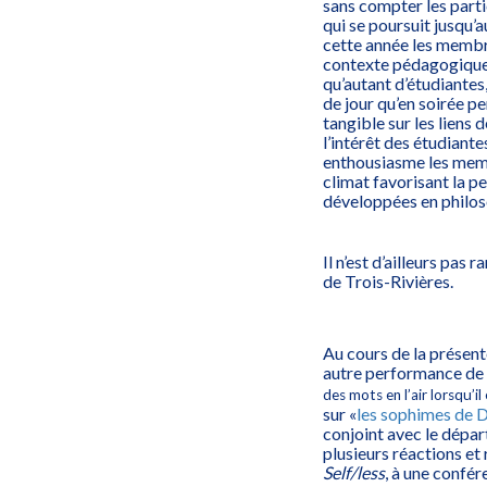
sans compter les part
qui se poursuit jusqu’
cette année les membr
contexte pédagogique e
qu’autant d’étudiantes
de jour qu’en soirée p
tangible sur les liens 
l’intérêt des étudiant
enthousiasme les memb
climat favorisant la p
développées en philos
Il n’est d’ailleurs pas
de Trois-Rivières.
Au cours de la présente
autre performance de 
des mots en l’air lorsqu’i
sur «
les sophimes de D
conjoint avec le départ
plusieurs réactions et 
Self/less
, à une confé