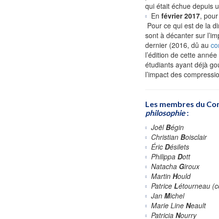
qui était échue depuis 
En
février 2017
, pour
Pour ce qui est de la d
sont à décanter sur l’im
dernier (2016, dû au
co
l’édition de cette anné
étudiants ayant déjà go
l’impact des compressio
Les membres du Comi
philosophie
:
Joël
B
égin
Christian
B
oisclair
Éric
D
ésilets
Philippa
D
ott
Natacha
G
iroux
Martin
H
ould
Patrice
L
étourneau (c
Jan
M
ichel
Marie Line
N
eault
Patricia
N
ourry