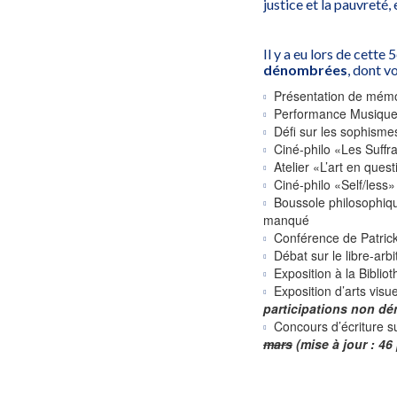
justice et la pauvreté,
Il y a eu lors de cette 
dénombrées
, dont vo
Présentation de mémo
Performance Musique 
Défi sur les sophism
Ciné-philo «Les Suffr
Atelier «L’art en ques
Ciné-philo «Self/less»
Boussole philosophiqu
manqué
Conférence de Patric
Débat sur le libre-arb
Exposition à la Biblio
Exposition d’arts visu
participations non d
Concours d’écriture s
mars
(mise à jour : 46