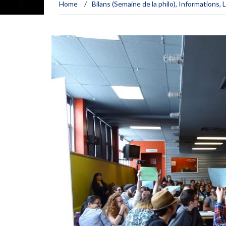
Home
/
Bilans (Semaine de la philo)
,
Informations
,
L