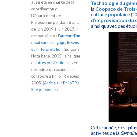
aussi été en charge de la
Technologie du géni
la
Coopsco de Trois-
coordination du
culture populaire
(
20
Département de
d’improvisation du 
Philosophie pendant 8 ans,
ainsi qu’avec des étudi
de juin 2009 à juin 2017. Il
est par ailleurs l'
auteur d'un
essai sur le langage, le sens
et l'interprétation
(Éditions
Nota bene, 2005), ainsi que
d'
autres publications
avec
des éditeurs reconnus. Il
collabore à PhiloTR depuis
2005. (
Article sur PhiloTR
|
Site personnel
)
Cette année, c’est
plu
activités de la
Semaine