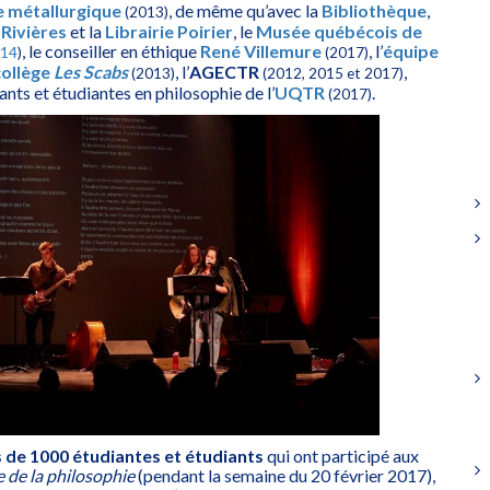
e métallurgique
, de même qu’avec la
Bibliothèque
,
(2013)
Rivières
et la
Librairie Poirier
, le
Musée québécois de
, le conseiller en éthique
René Villemure
, l’
équipe
14
)
(2017)
collège
Les Scabs
, l’
AGECTR
,
(2013)
(2012, 2015 et 2017)
ants et étudiantes en philosophie de l’
UQTR
.
(2017)
s de 1000 étudiantes et étudiants
qui ont participé aux
 de la philosophie
(pendant la semaine du 20 février 2017),