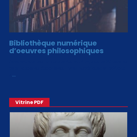
Bibliothèque numérique
d’oeuvres philosophiques
Avec le choix des formats .ePub et .PDF, plus de 30 œuvres
de philosophes disponibles. Livres numériques en éditions
«
…
Vitrine PDF