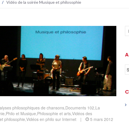
/
Vidéo de la soirée Musique et philosophie
A
C
alyses philosophiques de chansons
,
Documents 102
,
La
hie
,
Philo et Musique
,
Philosophie et arts
,
Vidéos des
t philosophie
,
Vidéos en philo sur Internet
|
5 mars 2012