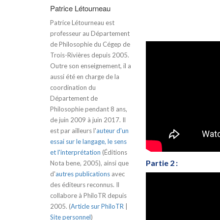
Patrice Létourneau
Patrice Létourneau est
professeur au Département
de Philosophie du Cégep de
Trois-Rivières depuis 2005.
Outre son enseignement, il a
aussi été en charge de la
coordination du
Département de
Philosophie pendant 8 ans,
de juin 2009 à juin 2017. Il
est par ailleurs l'
auteur d'un
essai sur le langage, le sens
et l'interprétation
(Éditions
Partie 2 :
Nota bene, 2005), ainsi que
d'
autres publications
avec
des éditeurs reconnus. Il
collabore à PhiloTR depuis
2005. (
Article sur PhiloTR
|
Site personnel
)