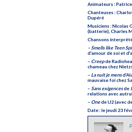
Animateurs : Patric
Chanteuses : Charlo
Dupéré
Musiciens : Nicolas
(batterie), Charles M
Chansons interprété
– Smells like Teen Spi
d’amour de soi et d
–
Creep
de Radiohead
chameau chez Nietz
–
La nuit je mens
d’Al
mauvaise foi chez Sa
–
Sans exigences
de J
relations avec autru
–
One
de U2 (avec de
Date : le jeudi 23 fé
P