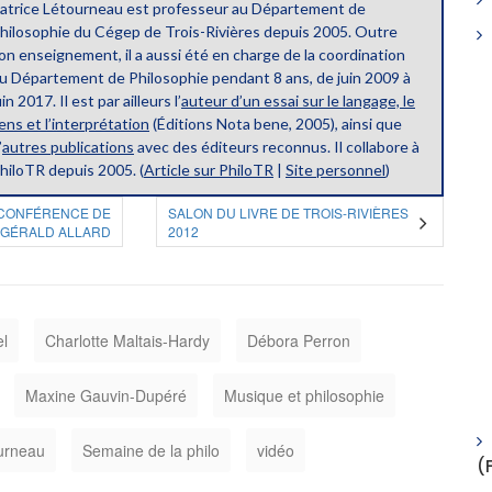
atrice Létourneau est professeur au Département de
hilosophie du Cégep de Trois-Rivières depuis 2005. Outre
on enseignement, il a aussi été en charge de la coordination
u Département de Philosophie pendant 8 ans, de juin 2009 à
uin 2017. Il est par ailleurs l’
auteur d’un essai sur le langage, le
ens et l’interprétation
(Éditions Nota bene, 2005), ainsi que
’
autres publications
avec des éditeurs reconnus. Il collabore à
hiloTR depuis 2005. (
Article sur PhiloTR
|
Site personnel
)
OCONFÉRENCE DE
SALON DU LIVRE DE TROIS-RIVIÈRES
GÉRALD ALLARD
2012
el
Charlotte Maltais-Hardy
Débora Perron
Maxine Gauvin-Dupéré
Musique et philosophie
ourneau
Semaine de la philo
vidéo
(