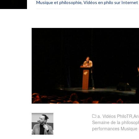
Musique et philosophie
,
Vidéos en philo sur Internet
a. Vidéos PhiloTR
,
An
Semaine de la philosop
performances Musique e