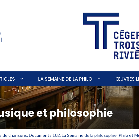
&
 |
TICLES
LA SEMAINE DE LA PHILO
ŒUVRES LI
Musique et philosophie
s de chansons
,
Documents 102
,
La Semaine de la philosophie
,
Philo et M