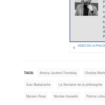
P
P
s
d
j
s
d
P
VIDÉO DE LA PHIL
TAGS:
Antony Joubert-Tremblay
Charles Mart
Ïoan Bastarache
La Semaine de la philosophie
Myriam Ross
Nicolas Gosselin
Patrice Lét