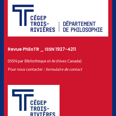
Revue PhiloTR _ ISSN 1927-4211
(ISSN par Bibliothèque et Archives Canada)
Pour nous contacter :
formulaire de contact