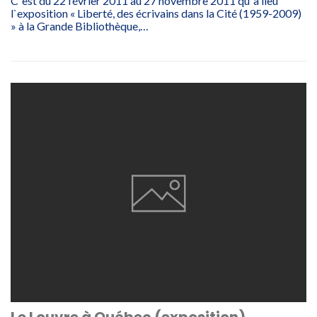
C`est du 22 février 2011 au 27 novembre 2011 qu`a lieu
l`exposition « Liberté, des écrivains dans la Cité (1959-2009)
» à la Grande Bibliothèque,…