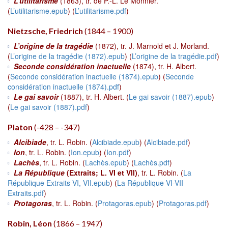
L’utilitarisme
(1863), tr. de P.-L. Le Monnier.
(
L’utilitarisme.epub
) (
L’utilitarisme.pdf
)
Nietzsche, Friedrich
(1844 – 1900)
L’origine de la tragédie
(1872), tr. J. Marnold et J. Morland.
(
L’origine de la tragédie (1872).epub
) (
L’origine de la tragédie.pdf
)
Seconde considération inactuelle
(1874), tr. H. Albert.
(
Seconde considération inactuelle (1874).epub
) (
Seconde
considération inactuelle (1874).pdf
)
Le gai savoir
(1887), tr. H. Albert. (
Le gai savoir (1887).epub
)
(
Le gai savoir (1887).pdf
)
Platon
(-428 – -347)
Alcibiade
, tr. L. Robin. (
Alcibiade.epub
) (
Alcibiade.pdf
)
Ion
, tr. L. Robin. (
Ion.epub
) (
Ion.pdf
)
Lachès
, tr. L. Robin. (
Lachès.epub
) (
Lachès.pdf
)
La République
(Extraits; L. VI et VII)
, tr. L. Robin. (
La
République Extraits VI, VII.epub
) (
La République VI-VII
Extraits.pdf
)
Protagoras
, tr. L. Robin. (
Protagoras.epub
) (
Protagoras.pdf
)
Robin, Léon
(1866 – 1947)