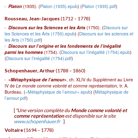
Platon
(1935). (
Platon (1935).epub
) (
Platon (1935).pdf
)
Rousseau, Jean-Jacques
(1712 – 1778)
Discours sur les Sciences et les Arts
(1750). (
Discours sur
les Sciences et les Arts (1750).epub
) (
Discours sur les sciences et
les Arts (1750).pdf
)
Discours sur l’origine et les fondements de l’inégalité
parmi les hommes
(1754). (
Discours sur l’inégalité (1754).epub
)
(
Discours sur l’inégalité (1754).pdf
)
Schopenhauer, Arthur
(1788 – 1860)
«
Métaphysique de l’amour
»
, ch. XLIV du
Supplément
au Livre
IV de
Le monde comme volonté et comme représentation,
tr. A.
Burdeau. (
«Métaphysique de l’amour».epub
) (
Métaphysique de
l’amour.pdf
)
[
*Une version complète du
Monde comme volonté et
comme représentation
est disponible sur le site
www.schopenhauer.fr
]
Voltaire
(1694 – 1778)