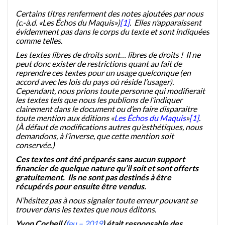
Certains titres renferment des notes ajoutées par nous
(c.-à.d. «Les Échos du Maquis»)
[1]
. Elles n’apparaissent
évidemment pas dans le corps du texte et sont indiquées
comme telles.
Les textes libres de droits sont… libres de droits ! Il ne
peut donc exister de restrictions quant au fait de
reprendre ces textes pour un usage quelconque (en
accord avec les lois du pays où réside l’usager).
Cependant, nous prions toute personne qui modifierait
les textes tels que nous les publions de l’indiquer
clairement dans le document ou d’en faire disparaitre
toute mention aux éditions «
Les Échos du Maquis
»
[1]
.
(À défaut de modifications autres qu’esthétiques, nous
demandons, à l’inverse, que cette mention soit
conservée.)
Ces textes ont été préparés sans aucun support
financier de quelque nature qu’il soit et sont offerts
gratuitement. Ils ne sont pas destinés à être
récupérés pour ensuite être vendus.
N’hésitez pas à nous signaler toute erreur pouvant se
trouver dans les textes que nous éditons.
Yvon Corbeil (
feu – 2019
) était responsable des