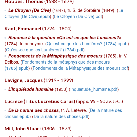
Hobbes, Thomas
(1588 – 1679)
Le Citoyen (De Cive)
(1647), tr. S. de Sorbière (1649). (
Le
Citoyen (De Cive).epub
) (
Le Citoyen (De Cive).pdf
)
Kant, Emmanuel
(1724 – 1804)
Réponse à la question «Qu’est-ce que les Lumières?»
(1784), tr. anonyme. (
Qu’est-ce que les Lumières? (1784).epub
)
(
Qu’est-ce que les Lumières? (1784).pdf
)
Fondements de la Métaphysique des moeurs
(1785), tr. V.
Delbos. (
Fondements de la métaphysique des moeurs
(1785).epub
) (
Fondements de la Métaphysique des moeurs.pdf
)
Lavigne, Jacques
(1919 – 1999)
L’Inquiétude humaine
(1953) (
Inquietude_humaine.pdf
)
Lucrèce (Titus Lucretius Carus)
(appx. 95 – 50 av. J.-C.)
De la nature des choses
, tr. A. Lefèvre. (
De la nature des
choses.epub
) (
De la nature des choses.pdf
)
Mill, John Stuart
(1806 – 1873)