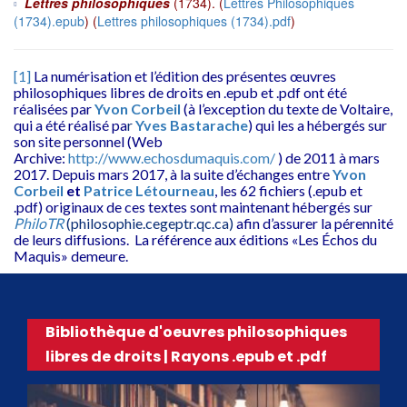
Lettres philosophiques
(1734). (
Lettres Philosophiques
(1734).epub
) (
Lettres philosophiques (1734).pdf
)
[1]
La numérisation et l’édition des présentes œuvres
philosophiques libres de droits en .epub et .pdf ont été
réalisées par
Yvon Corbeil
(à l’exception du texte de Voltaire,
qui a été réalisé pa
r
Yves Bastarache
) qui les a hébergés sur
son site personnel (Web
Archive:
http://www.echosdumaquis.com/
) de 2011 à mars
2017. Depuis mars 2017, à la suite d’échanges entre
Yvon
Corbeil
et
Patrice Létourneau
, les 62 fichiers (.epub et
.pdf) originaux de ces textes sont maintenant hébergés sur
PhiloTR
(philosophie.cegeptr.qc.ca)
afin d’assurer la pérennité
de leurs diffusions. La référence aux éditions «Les Échos du
Maquis» demeure.
Bibliothèque d'oeuvres philosophiques
libres de droits | Rayons .epub et .pdf