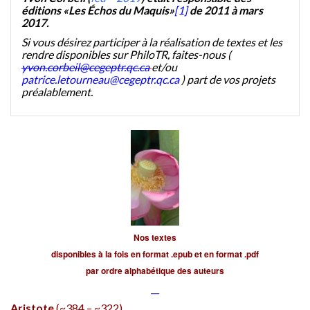
éditions «Les Échos du Maquis»
[1]
de 2011 à mars
2017.
Si vous désirez participer à la réalisation de textes et les
rendre disponibles sur PhiloTR, faites-nous (
yvon.corbeil@cegeptr.qc.ca
et/ou
patrice.letourneau@cegeptr.qc.ca
) part de vos projets
préalablement.
Nos textes
disponibles à la fois en format .epub et en format .pdf
par ordre alphabétique des auteurs
__
Aristote
(~384 – ~322)