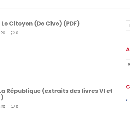
 Le Citoyen (De Cive) (PDF)
020
0
A
C
 La République (extraits des livres VI et
F)
020
0