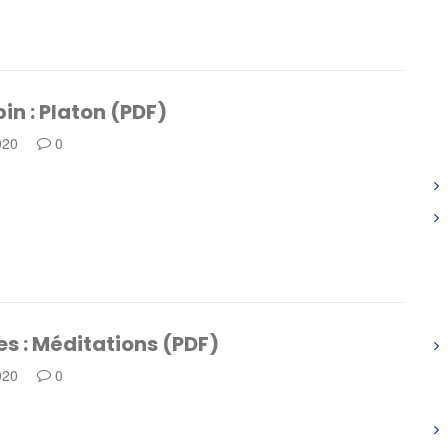
in : Platon (PDF)
020
0
s : Méditations (PDF)
020
0