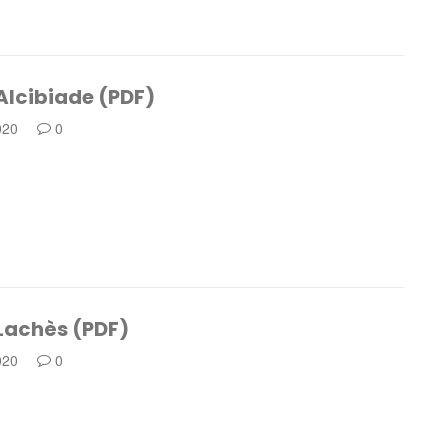
 Alcibiade (PDF)
020
0
 Lachès (PDF)
020
0