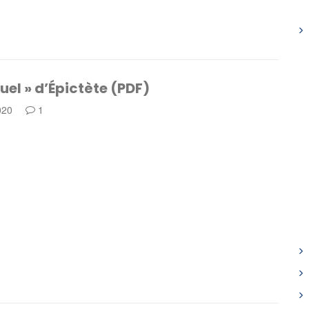
uel » d’Épictète (PDF)
020
1