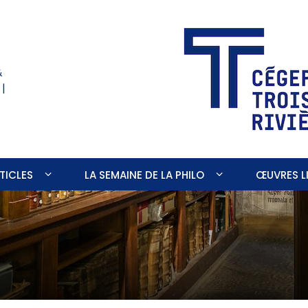
&
 |
TICLES
LA SEMAINE DE LA PHILO
ŒUVRES LI