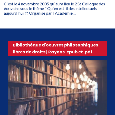
C`est le 4 novembre 2005 qu`aura lieu le 23e Colloque des
écrivains sous le thème " Qu`en est-il des intellectuels
aujourd`hui ?". Organisé par l`Académie…
Bibliothèque d'oeuvres philosophiques
libres de droits | Rayons .epub et .pdf