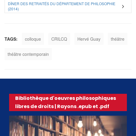
DÎNER DES RETRAITÉS DU DÉPARTEMENT DE PHILOSOPHIE
(2014)
TAGS:
colloque
CRILCQ
Hervé Guay
théâtre
théâtre contemporain
Bibliothèque d'oeuvres philosophiques
libres de droits | Rayons .epub et .pdf