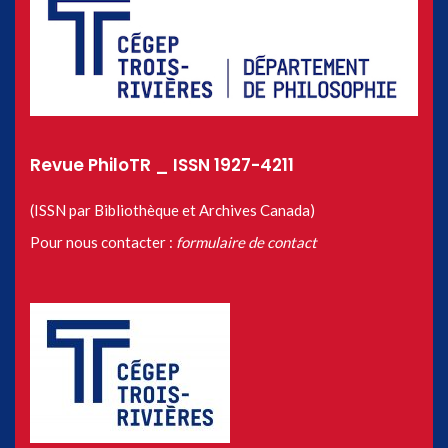
Revue PhiloTR _ ISSN 1927-4211
(ISSN par Bibliothèque et Archives Canada)
Pour nous contacter :
formulaire de contact