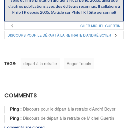
sens et l’interprétation
(Éditions Nota bene, 2005), ainsi que
d’
autres publications
avec des éditeurs reconnus. Il collabore à
PhiloTR depuis 2005. (
Article sur PhiloTR
|
Site personnel
)
CHER MICHEL GUERTIN
DISCOURS POUR LE DÉPART À LA RETRAITE D’ANDRÉ BOYER
TAGS:
départ à la retraite
Roger Toupin
COMMENTS
Ping :
Discours pour le départ à la retraite d’André Boyer
Ping :
Discours de départ à la retraite de Michel Guertin
Comments are closed.