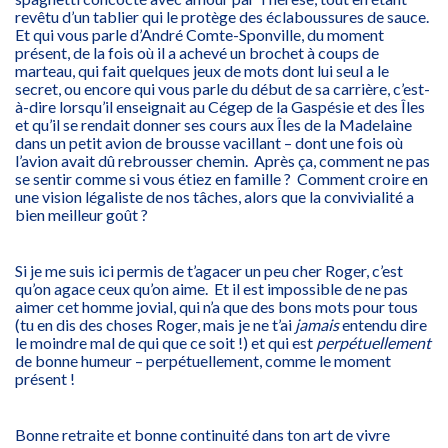
revêtu d’un tablier qui le protège des éclaboussures de sauce.
Et qui vous parle d’André Comte-Sponville, du moment
présent, de la fois où il a achevé un brochet à coups de
marteau, qui fait quelques jeux de mots dont lui seul a le
secret, ou encore qui vous parle du début de sa carrière, c’est-
à-dire lorsqu’il enseignait au Cégep de la Gaspésie et des Îles
et qu’il se rendait donner ses cours aux Îles de la Madelaine
dans un petit avion de brousse vacillant – dont une fois où
l’avion avait dû rebrousser chemin. Après ça, comment ne pas
se sentir comme si vous étiez en famille ? Comment croire en
une vision légaliste de nos tâches, alors que la convivialité a
bien meilleur goût ?
Si je me suis ici permis de t’agacer un peu cher Roger, c’est
qu’on agace ceux qu’on aime. Et il est impossible de ne pas
aimer cet homme jovial, qui n’a que des bons mots pour tous
(tu en dis des choses Roger, mais je ne t’ai
jamais
entendu dire
le moindre mal de qui que ce soit !) et qui est
perpétuellement
de bonne humeur – perpétuellement, comme le moment
présent !
Bonne retraite et bonne continuité dans ton art de vivre