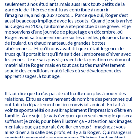
seulement à nos étudiants, mais aussi aux tout-petits de la
garderie de Thérèse dont tu as contribué à nourrir
l’imaginaire, ainsi qu’aux scouts… Parce que oui, Roger s’est
aussi beaucoup impliqué avec les scouts. Quand je suis arrivé
au Cégep en 2005, l’automne a été ponctué d’une grève. Et je
me souviens d’une journée de piquetage en décembre, où
Roger avait sa tuque enfoncée sur les oreilles, plusieurs tours
de foulard, un chaud manteau, de grandes bottes
sibériennes… Et qu’il nous avait dit que c’était le genre de
trucs qu’il portait lorsqu’il faisait des Jamborees d’hiver avec
les jeunes. Je ne sais pas si ça vient de ta position résolument
matérialiste Roger, mais en tout cas tu t’es manifestement
soucié des conditions matérielles où se développent des
apprentissages, à tout âge.
Il faut dire que tu n’as pas de difficulté non plus à nouer des
relations. Et tu es certainement du nombre des personnes qui
ont fait du département un lieu convivial, amical. En fait, à
voir ta spontanéité on avait rapidement l’impression d’être en
famille. À ce sujet, je vais évoquer qu’un seul exemple qui sera
suffisant je crois, pour bien illustrer ça – attention aux images
mentales que ça pourrait éveiller en vous ! Imaginez : vous
allez dîner à la salle des profs, et il y a là Roger. Qui mange un
spaghetti concocté avec amour par Thérèse, tout en étant