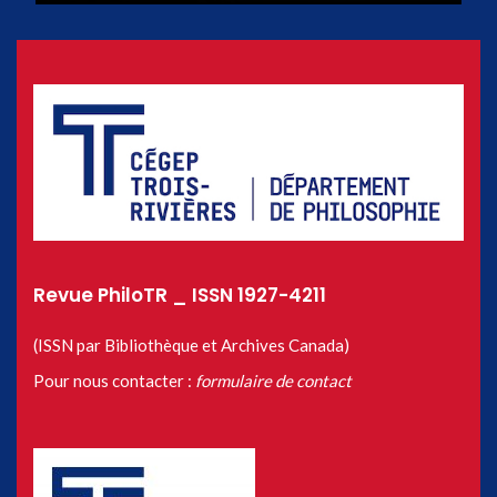
Revue PhiloTR _ ISSN 1927-4211
(ISSN par Bibliothèque et Archives Canada)
Pour nous contacter :
formulaire de contact