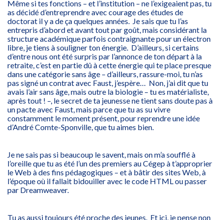
Même si tes fonctions – et l’institution – ne l’exigeaient pas, tu
as décidé d’entreprendre avec courage des études de
doctorat il y a de ça quelques années. Je sais que tu l’as
entrepris d’abord et avant tout par goût, mais considérant la
structure académique parfois contraignante pour un électron
libre, je tiens à souligner ton énergie. D’ailleurs, si certains
d’entre nous ont été surpris par l’annonce de ton départ à la
retraite, c’est en partie dû à cette énergie qui te place presque
dans une catégorie sans âge – d’ailleurs, rassure-moi, tu n’as
pas signé un contrat avec Faust, j’espère… Non, j’ai dit que tu
avais l’air sans âge, mais outre la biologie – tu es matérialiste,
après tout ! –, le secret de ta jeunesse ne tient sans doute pas à
un pacte avec Faust, mais parce que tu as su vivre
constamment le moment présent, pour reprendre une idée
d’André Comte-Sponville, que tu aimes bien.
Je ne sais pas si beaucoup le savent, mais on m’a soufflé à
l’oreille que tu as été l’un des premiers au Cégep à t’approprier
le Web à des fins pédagogiques – et à bâtir des sites Web, à
l’époque où il fallait bidouiller avec le code HTML ou passer
par Dreamweaver.
Tu as aussi toujours été proche des jeunes. Et ici, je pense non