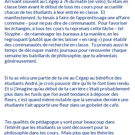
Arrivant souvent au Cégep à 7h du matin (en vélo), tu étais en
classe bien avant le début de tous tes cours pour accueillir
chacun de tes étudiants à leur entrée en classe. Et
manifestement, tu tenais à faire de l’apprentissage une affaire
commune – pour ne pas dire de communauté. Pour favoriser
les échanges, à tous tes cours tu reprenais cette tâche – tel
Sisyphe – de réaménager les bureaux à ta manière, en les
regroupant (plutôt que de les laisser « en rang ») pour établir
des communautés de recherche en classe. Tu prenais aussi le
temps de découper maints journaux pour renouveler chaque
semaine les babillards de philosophie, que tu alimentais
généreusement.
Si tu as vécu une partie de ta vie au Cégep au bénéfice des
étudiants André, je crois pouvoir dire qu’ils te l’ont bien rendu.
Et si j’imagine qu’au début de ta carrière c’était probablement
plus dans les fusils que l’on avait tendance à déposer des
fleurs, c’est quand même notable que la semaine dernière une
étudiante t’ait apporté une fleur dans un gobelet de café.
Tes qualités de pédagogue y sont pour beaucoup dans
l’intérêt que les étudiants se sont découvert pour la
philosophie dans tes cours. Mais plus que les théories