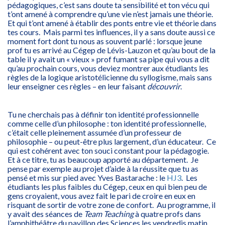
pédagogiques, c’est sans doute ta sensibilité et ton vécu qui
t’ont amené à comprendre qu’une vie n’est jamais une théorie.
Et qui t’ont amené à établir des ponts entre vie et théorie dans
tes cours. Mais parmi tes influences, il y a sans doute aussi ce
moment fort dont tu nous as souvent parlé : lorsque jeune
prof tu es arrivé au Cégep de Lévis-Lauzon et qu’au bout de la
table il y avait un « vieux » prof fumant sa pipe qui vous a dit
qu’au prochain cours, vous deviez montrer aux étudiants les
règles de la logique aristotélicienne du syllogisme, mais sans
leur enseigner ces règles – en leur faisant
découvrir
.
Tu ne cherchais pas à définir ton identité professionnelle
comme celle d’un philosophe : ton identité professionnelle,
c’était celle pleinement assumée d’un professeur de
philosophie – ou peut-être plus largement, d’un éducateur. Ce
qui est cohérent avec ton souci constant pour la pédagogie.
Et à ce titre, tu as beaucoup apporté au département. Je
pense par exemple au projet d’aide à la réussite que tu as
pensé et mis sur pied avec Yves Bastarache : le
HJ3
. Les
étudiants les plus faibles du Cégep, ceux en qui bien peu de
gens croyaient, vous avez fait le pari de croire en eux en
risquant de sortir de votre zone de confort. Au programme, il
y avait des séances de
Team Teaching
à quatre profs dans
l’amphithéâtre du pavillon des Sciences les vendredis matin,