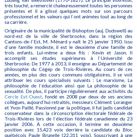
très touché, a remercié chaleureusement toutes les personnes
présentes et il a glissé quelques mots sur son parcours
professionnel et les valeurs qui l`ont animées tout au long de
sa carrière.
Originaire de la municipalité de Bishopton (auj. Dudswell) au
nord-est de la ville de Sherbrooke, dans la région des
Cantons-de-l`Est, M. Ménard y naît le 25 janvier 1950. Issu
d`une famille modeste, il est le deuxième d`une famille de
trois enfants. Lui-même a deux fils : Kevin et Jason. Il
accomplit ses études supérieures à l`Université de
Sherbrooke. De 1977 à 2013, il enseigne au Département de
philosophie du Cégep de Trois-Rivières. Au cours de ces
années, en plus des cours communs obligatoires, il se voit
attribuer les cours spécialisés suivants : Le marxisme, La
philosophie de l`éducation ainsi que La philosophie de la
sexualité. De plus, il participe régulièrement aux activités du
Cercle Est-Ouest
, fondé en 2008 par deux de ses anciens
collègues, aujourd`hui retraités, messieurs Clément Loranger
et Yvon Paillé. Passionné par la politique, il fut jadis candidat
conservateur dans la circonscription électorale fédérale de
Trois-Rivières lors de l`élection fédérale canadienne du 23
janvier 2006. À cette occasion, il termine en deuxième
position avec 15,423 voix derrière la candidate du Bloc
québécois Paule Brunelle (22,311 voix). Souscrivant à une