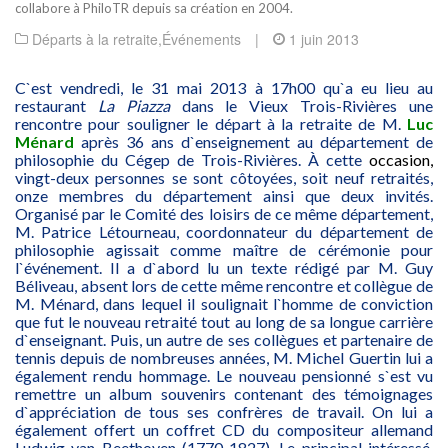
collabore à PhiloTR depuis sa création en 2004.
Départs à la retraite
,
Événements
|
1 juin 2013
C`est vendredi, le 31 mai 2013 à 17h00 qu`a eu lieu au
restaurant
La Piazza
dans le Vieux Trois-Rivières une
rencontre pour souligner le départ à la retraite de M.
Luc
Ménard
après 36 ans d`enseignement au département de
philosophie du Cégep de Trois-Rivières. À cette
occasion,
vingt-deux personnes se sont côtoyées, soit neuf retraités,
onze membres du département ainsi que deux invités.
Organisé par le Comité des loisirs de ce même département,
M. Patrice Létourneau, coordonnateur du département de
philosophie agissait comme maître de cérémonie pour
l`événement. Il a d`abord lu un texte rédigé par M. Guy
Béliveau, absent lors de cette même rencontre et collègue de
M. Ménard, dans lequel il soulignait l`homme de conviction
que fut le nouveau retraité tout au long de sa longue carrière
d`enseignant. Puis, un autre de ses collègues et partenaire de
tennis depuis de nombreuses années, M. Michel Guertin lui a
également rendu hommage. Le nouveau pensionné s`est vu
remettre un album souvenirs contenant des témoignages
d`appréciation de tous ses confrères de travail. On lui a
également offert un coffret CD du compositeur allemand
Ludwig van Beethoven (1770-1827). Le principal intéressé,