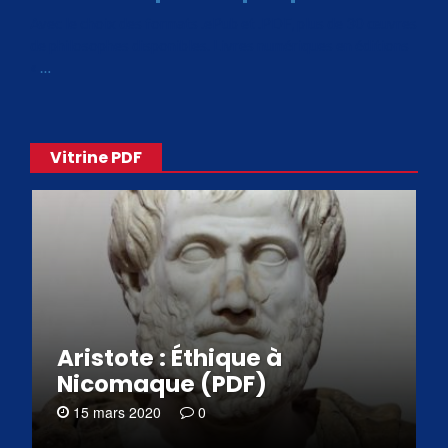
Avec le choix des formats .ePub et .PDF, plus de 30 œuvres
de philosophes disponibles. Livres numériques en éditions
«
…
Vitrine PDF
Aristote : Éthique à
Nicomaque (PDF)
15 mars 2020
0