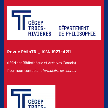
Revue PhiloTR _ ISSN 1927-4211
(ISSN par Bibliothèque et Archives Canada)
Pour nous contacter :
formulaire de contact