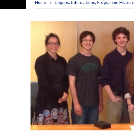
Home
/
Cégeps
,
Informations
,
Programme Histoire-