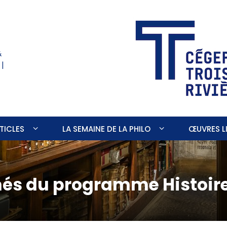
&
 |
TICLES
LA SEMAINE DE LA PHILO
ŒUVRES LI
s du programme Histoire e