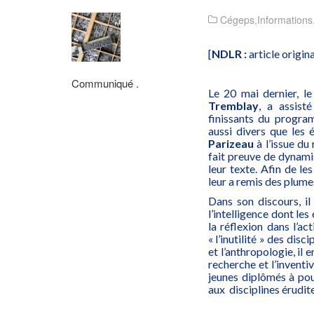
Cégeps
,
Informations
[
NDLR :
article origin
Communiqué .
Le 20 mai dernier, l
Tremblay
, a assist
finissants du progr
aussi divers que les
Parizeau
à l’issue d
fait preuve de dynamis
leur texte. Afin de les
leur a remis des plum
Dans son discours, il
l’intelligence dont les
la réflexion dans l’act
« l’inutilité » des dis
et l’anthropologie, il 
recherche et l’inventiv
jeunes diplômés à pour
aux disciplines érudite