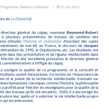
,
Programme Histoire-Civilisation
|
10 juin 2013
aire de
La Dépêche
]
e directeur général du cégep, monsieur
Raymond-Robert
é à plusieurs présentations de travaux de synthèse des
amme d’études
Histoire et civilisation
. Abordant des sujets
 évènements de mai 68, en France, le discours de
Jacques
u référendum de 1995, le Duplessisme, etc. Les étudiants ont
me dans leur présentation et de rigueur intellectuelle dans
 féliciter de leur excellente prestation, le directeur général
es commémoratives à l’effigie du cégep.
 a souligné la qualité de ce programme, et la curiosité et
 étudiants savent faire preuve. Il a insisté sur l’importance de
ion et le plaisir de la recherche intellectuelle. Ironisant sur
ciplines humanistes classiques comme l’histoire, la philosophie
en a profité pour féliciter les enseignants pour la qualité de la
ité des travaux qu’ils ont encadrés. Enfin, il a encouragé les
suivre leur quête et à valoriser la vie intellectuelle propre
s qui les intéressent.