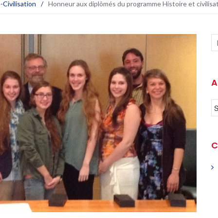
Civilisation
/
Honneur aux diplômés du programme Histoire et civilisa
A
C