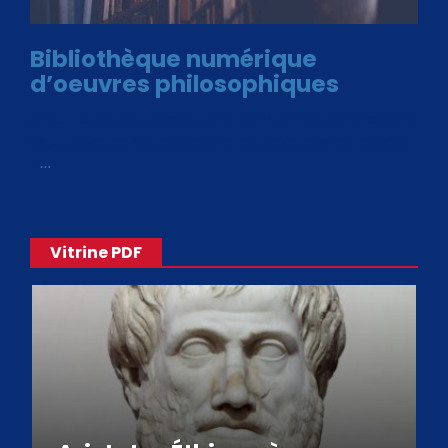
Bibliothèque numérique
d’oeuvres philosophiques
Avec le choix des formats .ePub et .PDF, plus de 30 œuvres
de philosophes disponibles. Livres numériques en éditions
«
…
Vitrine PDF