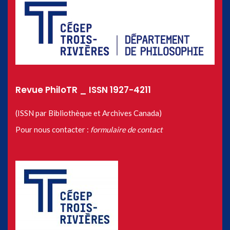
Revue PhiloTR _ ISSN 1927-4211
(ISSN par Bibliothèque et Archives Canada)
Pour nous contacter :
formulaire de contact