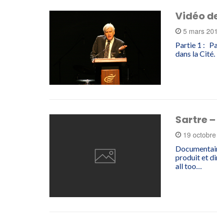
Vidéo de
5 mars 20
Partie 1 : Pa
dans la Cité.
Sartre –
19 octobr
Documentaire
produit et d
all too…