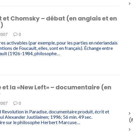
 et Chomsky – débat (en anglais et en
s)
 2007
0
res activables (par exemple, pour les parties en néerlandais
entions de Foucault, elles, sont en français). Échange entre
ault (1926-1984, philosophe…
et la «New Left» – documentaire (en
)
 2007
0
Revolution in Paradise, documentaire produit, écrit et
aul Alexander Juutilainen; 1996; 56 min. 49 sec.
(
re sur le philosophe Herbert Marcuse…