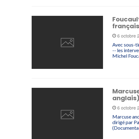
Foucault
françai
6 octobre
Avec sous-ti
-- les interv
Michel Fouc
Marcuse 
anglais
6 octobre
Marcuse and 
dirigé par P
(Documentai