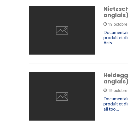
Nietzsc
anglais
19 octobr
Documentaire
produit et d
Arts…
Heidegg
anglais
19 octobr
Documentaire
produit et d
all too…