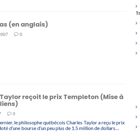
T
s (en anglais)
 2007
0
Taylor reçoit le prix Templeton (Mise à
 liens)
07
0
ernier, le philosophe québécois Charles Taylor a reçu le prix
oté d’une bourse d’un peu plus de 1.5 million de dollars…