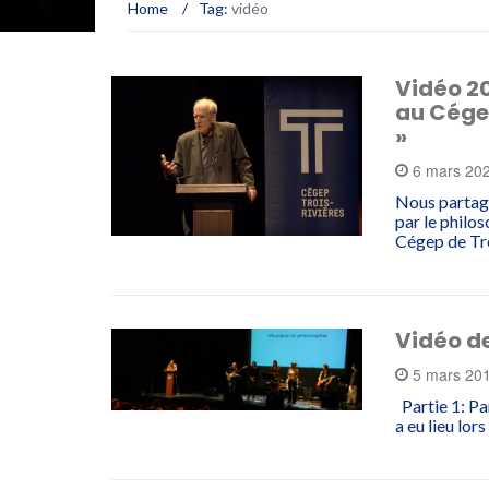
Home
/
Tag:
vidéo
Vidéo 20
au Cégep
»
6 mars 20
Nous partage
par le philos
Cégep de Tro
Vidéo de
5 mars 20
Partie 1: Pa
a eu lieu lor