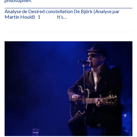
philosophie».
________________________________________________________________________
Analyse de Desired constellation De Björk (Analyse par
Martin Hould) 1 It’s…