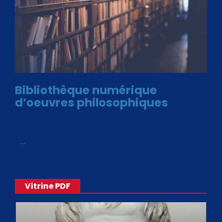
Bibliothèque numérique
d’oeuvres philosophiques
Avec le choix des formats .ePub et .PDF, plus de 30 œuvres
de philosophes disponibles. Livres numériques en éditions
«
…
Vitrine PDF