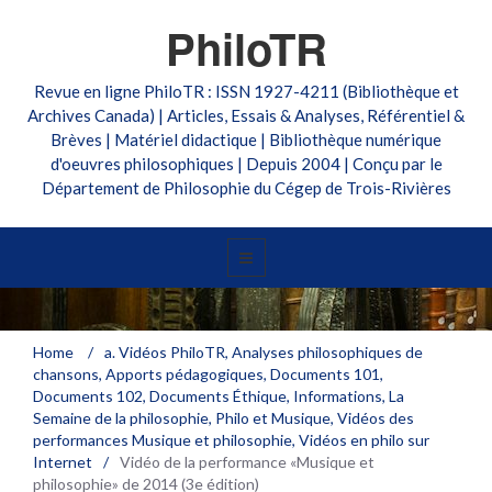
PhiloTR
Revue en ligne PhiloTR : ISSN 1927-4211 (Bibliothèque et
Archives Canada) | Articles, Essais & Analyses, Référentiel &
Brèves | Matériel didactique | Bibliothèque numérique
d'oeuvres philosophiques | Depuis 2004 | Conçu par le
Département de Philosophie du Cégep de Trois-Rivières
Home
/
a. Vidéos PhiloTR
,
Analyses philosophiques de
Vidéo de la performance «Musique et
chansons
,
Apports pédagogiques
,
Documents 101
,
Documents 102
,
Documents Éthique
,
Informations
,
La
philosophie» de 2014 (3e édition)
Semaine de la philosophie
,
Philo et Musique
,
Vidéos des
performances Musique et philosophie
,
Vidéos en philo sur
Internet
/
Vidéo de la performance «Musique et
philosophie» de 2014 (3e édition)