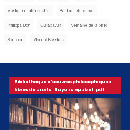
Musique et philosophie
Patrice Létourneau
Philippa Dott
Quilapayun
Semaine de la philo
Souchon
Vincent Bussière
Bibliothèque d'oeuvres philosophiques
libres de droits | Rayons .epub et .pdf