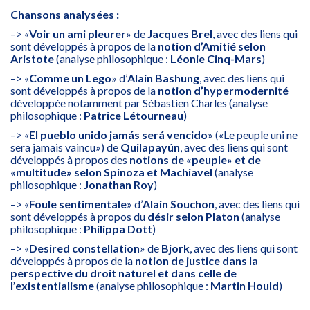
Chansons analysées :
–> «
Voir un ami pleurer
» de
Jacques Brel
, avec des liens qui
sont développés à propos de la
notion d’Amitié selon
Aristote
(analyse philosophique :
Léonie Cinq-Mars
)
–> «
Comme un Lego
» d’
Alain Bashung
, avec des liens qui
sont développés à propos de la
notion d’hypermodernité
développée notamment par Sébastien Charles (analyse
philosophique :
Patrice Létourneau
)
–> «
El pueblo unido jamás será vencido
» («Le peuple uni ne
sera jamais vaincu») de
Quilapayún
, avec des liens qui sont
développés à propos des
notions de «peuple» et de
«multitude» selon Spinoza et Machiavel
(analyse
philosophique :
Jonathan Roy
)
–> «
Foule sentimentale
» d’
Alain Souchon
, avec des liens qui
sont développés à propos du
désir selon Platon
(analyse
philosophique :
Philippa Dott
)
–> «
Desired constellation
» de
Bjork
, avec des liens qui sont
développés à propos de la
notion de justice dans la
perspective du droit naturel et dans celle de
l’existentialisme
(analyse philosophique :
Martin Hould
)