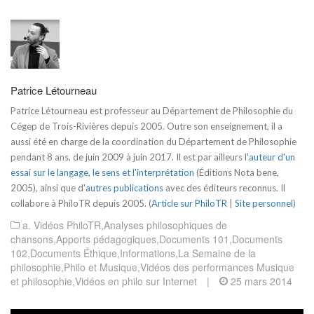
Patrice Létourneau
Patrice Létourneau est professeur au Département de Philosophie du
Cégep de Trois-Rivières depuis 2005. Outre son enseignement, il a
aussi été en charge de la coordination du Département de Philosophie
pendant 8 ans, de juin 2009 à juin 2017. Il est par ailleurs l'
auteur d'un
essai sur le langage, le sens et l'interprétation
(Éditions Nota bene,
2005), ainsi que d'
autres publications
avec des éditeurs reconnus. Il
collabore à PhiloTR depuis 2005. (
Article sur PhiloTR
|
Site personnel
)
a. Vidéos PhiloTR
,
Analyses philosophiques de
chansons
,
Apports pédagogiques
,
Documents 101
,
Documents
102
,
Documents Éthique
,
Informations
,
La Semaine de la
philosophie
,
Philo et Musique
,
Vidéos des performances Musique
et philosophie
,
Vidéos en philo sur Internet
|
25 mars 2014