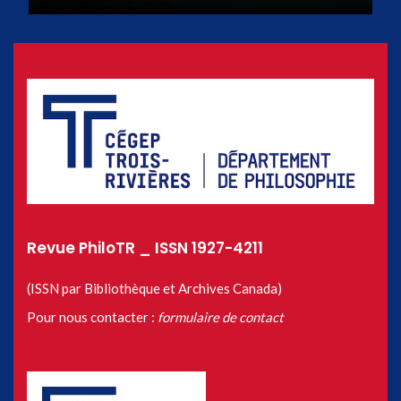
Revue PhiloTR _ ISSN 1927-4211
(ISSN par Bibliothèque et Archives Canada)
Pour nous contacter :
formulaire de contact