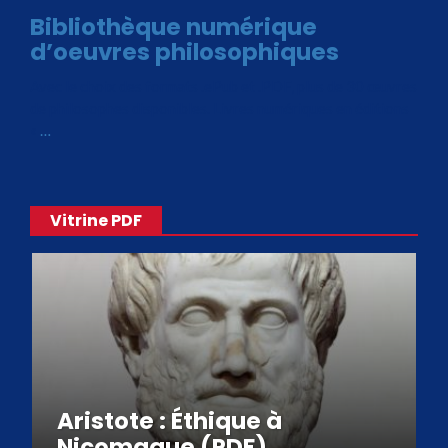
Bibliothèque numérique
d’oeuvres philosophiques
Avec le choix des formats .ePub et .PDF, plus de 30 œuvres
de philosophes disponibles. Livres numériques en éditions
«
…
Vitrine PDF
Aristote : Éthique à
Nicomaque (PDF)