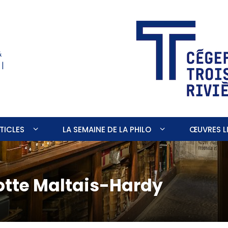
&
 |
TICLES
LA SEMAINE DE LA PHILO
ŒUVRES LI
otte Maltais-Hardy