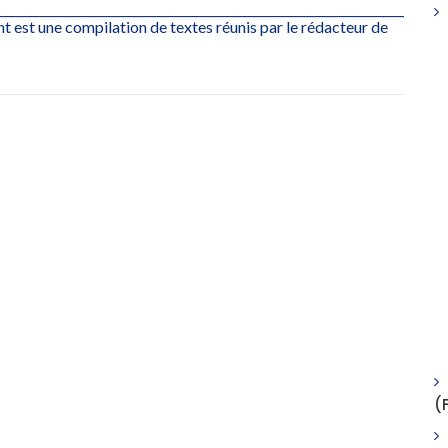
___________________________________________________________________________
est une compilation de textes réunis par le rédacteur de
(