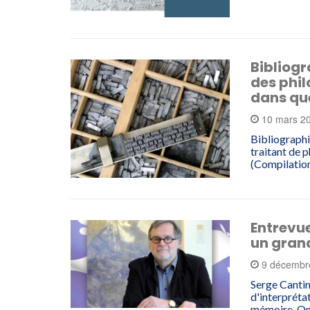
Bibliogr
des phil
dans qu
10 mars 2
Bibliographi
traitant de 
(Compilation
Entrevu
un gran
9 décembr
Serge Cantin
d'interpréta
mémoire. O