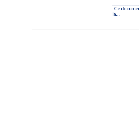
______________
Ce document 
la…