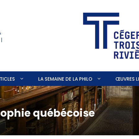
&
 |
TICLES
LA SEMAINE DE LA PHILO
ŒUVRES LI
sophie québécoise