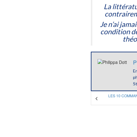
La littérat
contrairem
Je n’ai jamai
condition d
théo
P
E
ph
St
LES 10 COMMA