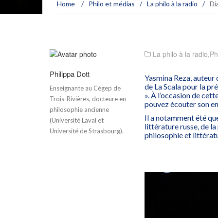
Home
/
Philo et médias
/
La philo à la radio
/
Di
La philo à la radio
,
Ph
Philippa Dott
Yasmina Reza, auteur d
de La Scala pour la pr
Enseignante au Cégep de
». À l’occasion de cett
Trois-Rivières, docteure en
pouvez écouter son e
philosophie ancienne
Il a notamment été que
(Université Laval et
littérature russe, de l
Université de Strasbourg).
philosophie et littérat