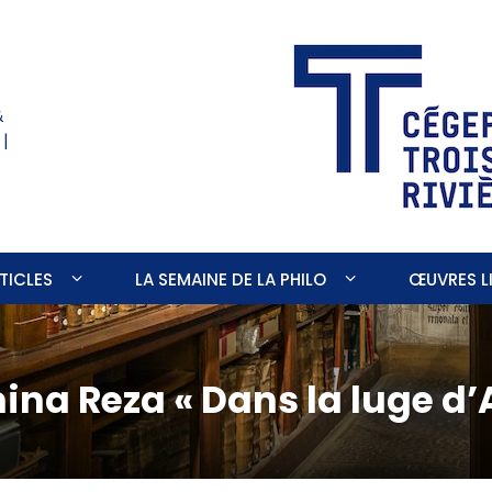
&
 |
TICLES
LA SEMAINE DE LA PHILO
ŒUVRES LI
na Reza « Dans la luge d’