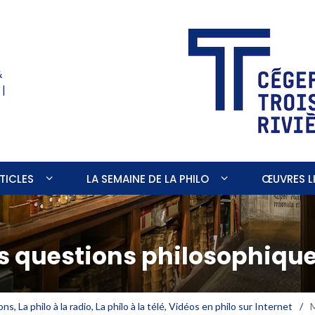
&
 |
TICLES
LA SEMAINE DE LA PHILO
ŒUVRES LI
es questions philosophique
ons
,
La philo à la radio
,
La philo à la télé
,
Vidéos en philo sur Internet
/
M