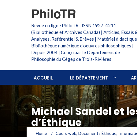
PhiloTR
Revue en ligne PhiloTR : ISSN 1927-4211
(Bibliothèque et Archives Canada) | Articles, Essais 
Analyses, Référentiel & Brèves | Matériel didactique
Bibliothèque numérique d'oeuvres philosophiques |
Depuis 2004 | Conçu par le Département de
Philosophie du Cégep de Trois-Rivières
ACCUEIL
LE DÉPARTEMENT
AR
Michael Sandel et l
d’Éthique
Home
/
Cours web
,
Documents Éthique
,
Informati