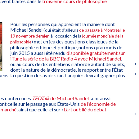
uvent traités dans le
troisième cours de philosophie
Pour les personnes qui apprécient la manière dont
Michael Sandel (
qui était d’ailleurs
de passage à Montréal le
19 novembre dernier
, à l’occasion de la
journée mondiale de la
) met en jeu des questions classiques de la
philosophie
philosophie éthique et politique, notons qu’au mois de
juin 2015 a aussi été rendu
disponible gratuitement sur
iTune la série de la BBC Radio 4 avec Michael Sandel
,
où au cours de dix entretiens il aborde autant de sujets,
dont la nature de la démocratie, le rapport entre l’État
yens, la question de savoir si un banquier devrait gagner plus
des conférences
TEDTalk
de Michael Sandel
sont aussi
dont celle sur le passage aux États-Unis
de l’économie de
e marché
, ainsi que celle-ci sur «
L’art oublié du débat