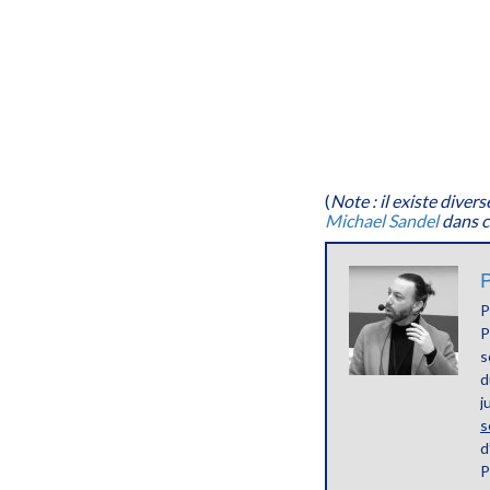
(
Note : il existe diver
Michael Sandel
dans c
P
P
P
s
d
j
s
d
P