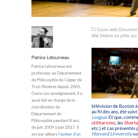
Cours web
,
Document
télé
,
Vidéos en philo sur
Patrice Létourneau
Patrice Létourneau est
professeur au Département
de Philosophie du Cégep de
Trois-Rivières depuis 2005.
Outre son enseignement, il a
aussi été en charge de la
télévision de Boston à
coordination du
au fil des ans, été sui
Département de
League
. Et que, comme
Philosophie pendant 8 ans,
utilitaristes
, les
libert
de juin 2009 à juin 2017. Il
etc.) et cas présentés
Harvard University
so
est par ailleurs l'
auteur d'un