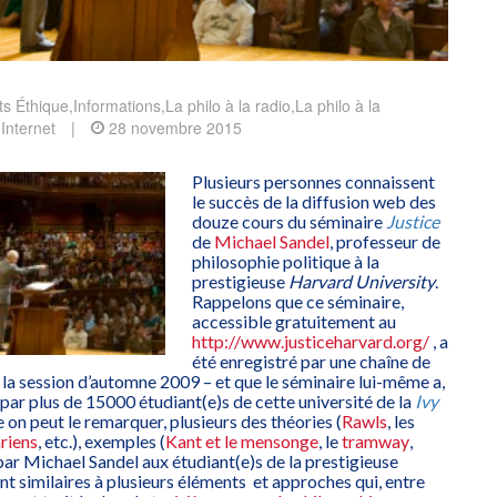
s Éthique
,
Informations
,
La philo à la radio
,
La philo à la
 Internet
|
28 novembre 2015
Plusieurs personnes connaissent
le succès de la diffusion web des
douze cours du séminaire
Justice
de
Michael Sandel
, professeur de
philosophie politique à la
prestigieuse
Harvard University
.
Rappelons que ce séminaire,
accessible gratuitement au
http://www.justiceharvard.org/
, a
été enregistré par une chaîne de
 la session d’automne 2009 – et que le séminaire lui-même a,
vi par plus de 15000 étudiant(e)s de cette université de la
Ivy
 on peut le remarquer, plusieurs des théories (
Rawls
, les
ariens
, etc.), exemples (
Kant et le mensonge
, le
tramway
,
 par Michael Sandel aux étudiant(e)s de la prestigieuse
nt similaires à plusieurs éléments et approches qui, entre