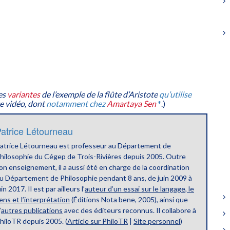
ses
variantes
de l’exemple de la flûte d’Aristote
qu’utilise
e vidéo, dont
notamment chez
Amartaya Sen
*
.)
atrice Létourneau
atrice Létourneau est professeur au Département de
hilosophie du Cégep de Trois-Rivières depuis 2005. Outre
on enseignement, il a aussi été en charge de la coordination
u Département de Philosophie pendant 8 ans, de juin 2009 à
uin 2017. Il est par ailleurs l’
auteur d’un essai sur le langage, le
ens et l’interprétation
(Éditions Nota bene, 2005), ainsi que
’
autres publications
avec des éditeurs reconnus. Il collabore à
hiloTR depuis 2005. (
Article sur PhiloTR
|
Site personnel
)