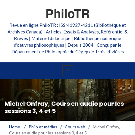
PhiloTR
Revue en ligne PhiloTR : ISSN 1927-4211 (Bibliothèque et
Archives Canada) | Articles, Essais & Analyses, Référentiel &
Brèves | Matériel didactique | Bibliothèque numérique
d'oeuvres philosophiques | Depuis 2004 | Conçu par le
Département de Philosophie du Cégep de Trois-Rivières
Michel Onfray, Cours en audio pour les
sessions 3, 4 et 5
Home
/
Philo et médias
/
Cours web
/
Michel Onfray,
Cours en audio pour les sessions 3, 4 et 5