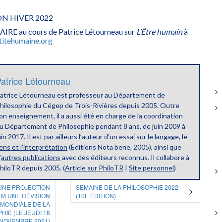
ON HIVER 2022
 au cours de Patrice Létourneau sur
L’Être humain
à
ntitehumaine.org
atrice Létourneau
atrice Létourneau est professeur au Département de
hilosophie du Cégep de Trois-Rivières depuis 2005. Outre
on enseignement, il a aussi été en charge de la coordination
u Département de Philosophie pendant 8 ans, de juin 2009 à
uin 2017. Il est par ailleurs l’
auteur d’un essai sur le langage, le
ens et l’interprétation
(Éditions Nota bene, 2005), ainsi que
’
autres publications
avec des éditeurs reconnus. Il collabore à
hiloTR depuis 2005. (
Article sur PhiloTR
|
Site personnel
)
 UNE PROJECTION
SEMAINE DE LA PHILOSOPHIE 2022
LM UNE RÉVISION
(10E ÉDITION)
MONDIALE DE LA
HIE (LE JEUDI 18
NOVEMBRE 2021)