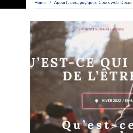
Home
/
Apports pédagogiques
,
Cours web
,
Docum