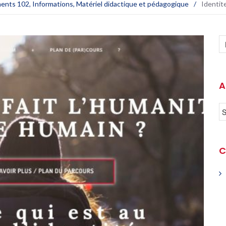
ents 102
,
Informations
,
Matériel didactique et pédagogique
/
Identit
A
C