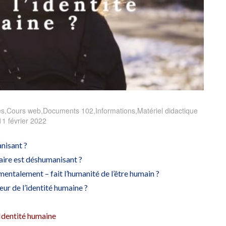
es
,
Cours web
,
Documents 102
,
Informations
,
Matériel didactique
11 février 2022
nisant ?
aire est déshumanisant ?
entalement – fait l’humanité de l’être humain ?
œur de l’identité humaine ?
 Identité humaine