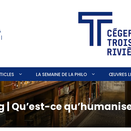
&
 |
TICLES
LA SEMAINE DE LA PHILO
ŒUVRES LI
g | Qu’est-ce qu’humanise