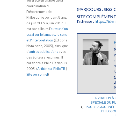
aussi été en charge de la
coordination du
(PAR)COURS : SESSI
Département de
SITE COMPLÉMENTAIRE
Philosophie pendant 8 ans,
l’adresse :
https://ide
de juin 2009 à juin 2017. Il
est par ailleurs l'
auteur d'un
essai sur le langage, le sens
et l'interprétation
(Éditions
P
Nota bene, 2005), ainsi que
P
d'
autres publications
avec
P
des éditeurs reconnus. Il
s
collabore à PhiloTR depuis
d
2005. (
Article sur PhiloTR
|
j
Site personnel
)
s
d
P
INVITATION À
SPÉCIALE DU FI
POUR LA JOURNÉE 
PHILOSOP