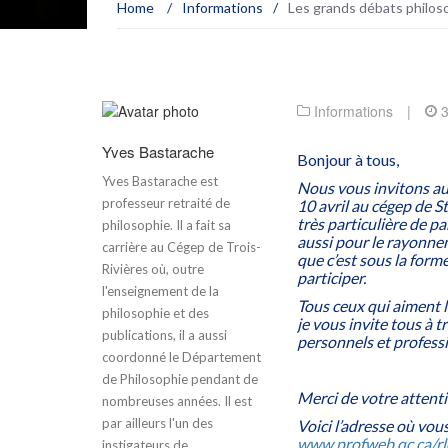
Home
/
Informations
/
Les grands débats philos
Informations
|
Yves Bastarache
Bonjour à tous,
Yves Bastarache est
Nous vous invitons au
professeur retraité de
10 avril au cégep de S
très particulière de pa
philosophie. Il a fait sa
aussi pour le rayonnem
carrière au Cégep de Trois-
que c’est sous la form
Rivières où, outre
participer.
l'enseignement de la
Tous ceux qui aiment l
philosophie et des
je vous invite tous à 
publications, il a aussi
personnels et profess
coordonné le Département
de Philosophie pendant de
Merci de votre attenti
nombreuses années. Il est
par ailleurs l'un des
Voici l’adresse où vou
www.profweb.qc.ca/rl
instigateurs de