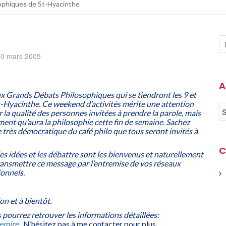
ophiques de St-Hyacinthe
30 mars 2005
A
x Grands Débats Philosophiques qui se tiendront les 9 et
t-Hyacinthe. Ce weekend d’activités mérite une attention
r la qualité des personnes invitées à prendre la parole, mais
ent qu’aura la philosophie cette fin de semaine. Sachez
e très démocratique du café philo que tous seront invités à
C
es idées et les débattre sont les bienvenus et naturellement
transmettre ce message par l’entremise de vos réseaux
ionnels.
on et à bientôt.
s pourrez retrouver les informations détaillées:
emire
. N’hésitez pas à me contacter pour plus