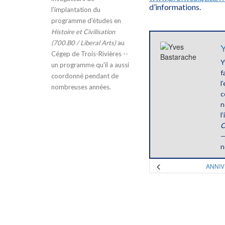
d’informations.
l'implantation du
programme d'études en
Histoire et Civilisation
(700.B0 / Liberal Arts)
au
Y
Cégep de Trois-Rivières --
Y
un programme qu'il a aussi
f
coordonné pendant de
l
nombreuses années.
c
n
l
C
—
n
ANNIV