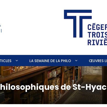
&
 |
TICLES
LA SEMAINE DE LA PHILO
ŒUVRES LI
philosophiques de St-Hyac