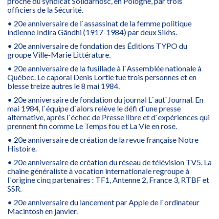
proche du syndicat Solidarnosc, en Pologne, par trois
officiers de la Sécurité.
• 20e anniversaire de l`assassinat de la femme politique
indienne Indira Gândhi (1917-1984) par deux Sikhs.
• 20e anniversaire de fondation des Éditions TYPO du
groupe Ville-Marie Littérature.
• 20e anniversaire de la fusillade à l`Assemblée nationale à
Québec. Le caporal Denis Lortie tue trois personnes et en
blesse treize autres le 8 mai 1984.
• 20e anniversaire de fondation du journal L`aut`Journal. En
mai 1984, l`équipe d`alors relève le défi d`une presse
alternative, après l`échec de Presse libre et d`expériences qui
prennent fin comme Le Temps fou et La Vie en rose.
• 20e anniversaire de création de la revue française Notre
Histoire.
• 20e anniversaire de création du réseau de télévision TV5. La
chaîne généraliste à vocation internationale regroupe à
l`origine cinq partenaires : TF1, Antenne 2, France 3, RTBF et
SSR.
• 20e anniversaire du lancement par Apple de l`ordinateur
Macintosh en janvier.