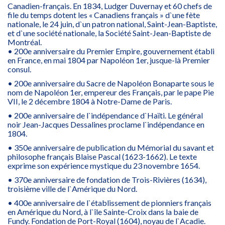
Canadien-français. En 1834, Ludger Duvernay et 60 chefs de
file du temps dotent les « Canadiens français » d`une fète
nationale, le 24 juin, d`un patron national, Saint-Jean-Baptiste,
et d`une société nationale, la Société Saint-Jean-Baptiste de
Montréal.
• 200e anniversaire du Premier Empire, gouvernement établi
en France, en mai 1804 par Napoléon 1er, jusque-là Premier
consul.
• 200e anniversaire du Sacre de Napoléon Bonaparte sous le
nom de Napoléon 1er, empereur des Français, par le pape Pie
VII, le 2 décembre 1804 à Notre-Dame de Paris.
• 200e anniversaire de l`indépendance d`Haïti. Le général
noir Jean-Jacques Dessalines proclame l`indépendance en
1804.
• 350e anniversaire de publication du Mémorial du savant et
philosophe français Blaise Pascal (1623-1662). Le texte
exprime son expérience mystique du 23 novembre 1654.
• 370e anniversaire de fondation de Trois-Rivières (1634),
troisième ville de l`Amérique du Nord.
• 400e anniversaire de l`établissement de pionniers français
en Amérique du Nord, à l`île Sainte-Croix dans la baie de
Fundy. Fondation de Port-Royal (1604), noyau de l`Acadie.