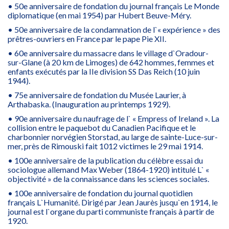
• 50e anniversaire de fondation du journal français Le Monde
diplomatique (en mai 1954) par Hubert Beuve-Méry.
• 50e anniversaire de la condamnation de l`« expérience » des
prêtres-ouvriers en France par le pape Pie XII.
• 60e anniversaire du massacre dans le village d`Oradour-
sur-Glane (à 20 km de Limoges) de 642 hommes, femmes et
enfants exécutés par la IIe division SS Das Reich (10 juin
1944).
• 75e anniversaire de fondation du Musée Laurier, à
Arthabaska. (Inauguration au printemps 1929).
• 90e anniversaire du naufrage de l` « Empress of Ireland ». La
collision entre le paquebot du Canadien Pacifique et le
charbonnier norvégien Storstad, au large de sainte-Luce-sur-
mer, près de Rimouski fait 1012 victimes le 29 mai 1914.
• 100e anniversaire de la publication du célèbre essai du
sociologue allemand Max Weber (1864-1920) intitulé L` «
objectivité » de la connaissance dans les sciences sociales.
• 100e anniversaire de fondation du journal quotidien
français L`Humanité. Dirigé par Jean Jaurès jusqu`en 1914, le
journal est l`organe du parti communiste français à partir de
1920.