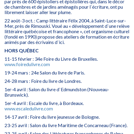
par près de 600 épistoliers et épistolières qui, dans le décor
de chambres et de jardins aménagés pour l`écriture, ont pu
librement laisser aller leur plume.
22 août-3 oct. : Camp littéraire Félix 2004, à Saint-Luce-sur-
Mer, près de Rimouski. Voué au « développement d`une relève
littéraire québécoise et francophone », cet organisme culturel
(fondé en 1990) propose des ateliers de formation en écriture
animés par des écrivains d`ici.
HORS QUÉBEC
11-15 février : 34e Foire du Livre de Bruxelles.
www.foiredulivre.com
19-24 mars : 24e Salon du livre de Paris.
24-28 mars : Foire du livre de Londres.
1er-4 avril : Salon du livre d`Edmundston (Nouveau-
Brunswick).
1er-4 avril : Escale du livre, à Bordeaux.
www.escaledulivre.com
14-17 avril : Foire du livre jeunesse de Bologne.
23-25 avril : Salon du livre Maritime de Concarneau (France).
23-25 avril : Salon des Littératures francophones de Balma