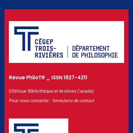
Revue PhiloTR _ ISSN 1927-4211
(ISSN par Bibliothèque et Archives Canada)
Pour nous contacter :
formulaire de contact