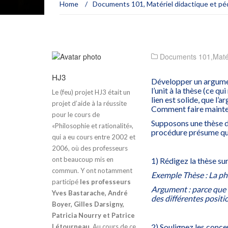
Home
/
Documents 101
,
Matériel didactique et p
Documents 101
,
Maté
HJ3
Développer un argument
l’unit à la thèse (ce q
Le (feu) projet HJ3 était un
lien est solide, que l’
projet d’aide à la réussite
Comment faire mainten
pour le cours de
Supposons une thèse d
«Philosophie et rationalité»,
procédure présume que
qui a eu cours entre 2002 et
2006, où des professeurs
ont beaucoup mis en
1) Rédigez la thèse sur
commun. Y ont notamment
Exemple Thèse : La phi
participé
les professeurs
Argument : parce que l
Yves Bastarache, André
des différentes positi
Boyer, Gilles Darsigny,
Patricia Nourry et Patrice
2) Soulignez les conce
Létourneau
. Au cours de ce