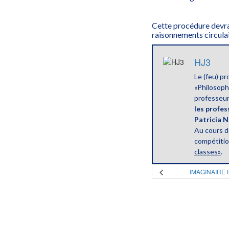
Cette procédure devrai
raisonnements circulair
HJ3
Le (feu) pr
«Philosophi
professeur
les profes
Patricia 
Au cours d
compétiti
classes»
.
IMAGINAIRE