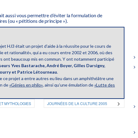
t aussi vous permettre d’éviter la formulation de
es (ou « pétitions de principe »).
ojet HJ3 était un projet d’aide à la réussite pour le cours de
e et rationalité», qui a eu cours entre 2002 et 2006, où des
s ont beaucoup mis en commun. Y ont notamment participé
seurs Yves Bastarache, André Boyer, Gilles Darsigny,
Nourry et Patrice Létourneau
.
e ce projet a entre autres eu lieu dans un amphithéâtre une
on de
«Génies en philo»
, ainsi qu’une émulation de
«Lutte des
 ET MYTHOLOGIES
JOURNÉES DE LA CULTURE 2005