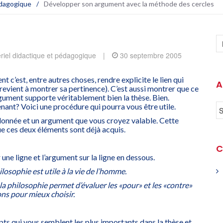
édagogique
/
Développer son argument avec la méthode des cercles
riel didactique et pédagogique
|
30 septembre 2005
 c’est, entre autres choses, rendre explicite le lien qui
A
ui revient à montrer sa pertinence). C’est aussi montrer que ce
argument supporte véritablement bien la thèse. Bien.
ant? Voici une procédure qui pourra vous être utile.
onnée et un argument que vous croyez valable. Cette
 ces deux éléments sont déjà acquis.
C
 une ligne et l’argument sur la ligne en dessous.
losophie est utile à la vie de l’homme.
a philosophie permet d’évaluer les «pour» et les «contre»
ons pour mieux choisir.
pts qui vous semblent les plus importants dans la thèse et