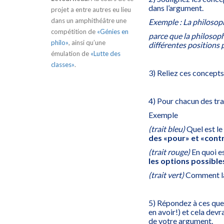
dans l’argument.
projet a entre autres eu lieu
dans un amphithéâtre une
Exemple : La philosophi
compétition de
«Génies en
parce que la philosoph
philo»
, ainsi qu’une
différentes positions 
émulation de
«Lutte des
classes»
.
3) Reliez ces concepts à
4) Pour chacun des tra
Exemple
(trait bleu)
Quel est le
des «pour» et «cont
(trait rouge)
En quoi es
les options possible
(trait vert)
Comment 
5) Répondez à ces ques
en avoir!) et cela de
de votre argument.