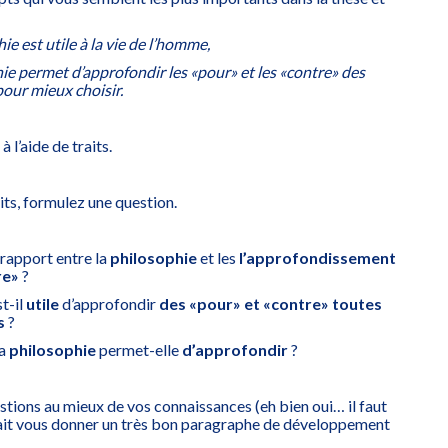
e est utile à la vie de l’homme,
ie permet d’approfondir les «pour» et les «contre» des
pour mieux choisir.
 l’aide de traits.
its, formulez une question.
 rapport entre la
philosophie
et les
l’approfondissement
re»
?
t-il
utile
d’approfondir
des «pour» et «contre» toutes
s
?
la
philosophie
permet-elle
d’approfondir
?
tions au mieux de vos connaissances (eh bien oui… il faut
vrait vous donner un très bon paragraphe de développement