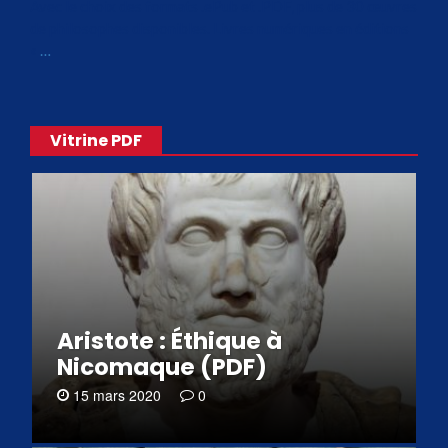
Avec le choix des formats .ePub et .PDF, plus de 30 œuvres
de philosophes disponibles. Livres numériques en éditions
«
…
Vitrine PDF
Aristote : Éthique à
Nicomaque (PDF)
15 mars 2020
0