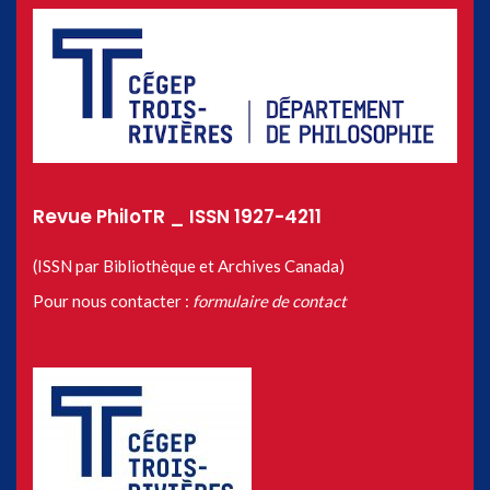
Revue PhiloTR _ ISSN 1927-4211
(ISSN par Bibliothèque et Archives Canada)
Pour nous contacter :
formulaire de contact