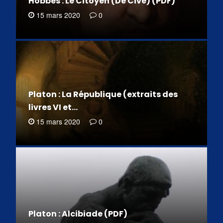
Hobbes : Le Citoyen (De Cive) (PDF)
15 mars 2020
0
Platon : La République (extraits des
livres VI et…
15 mars 2020
0
Platon : Alcibiade (PDF)