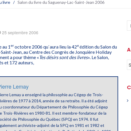
 livre
/
Salon du livre du Saguenay-Lac-Saint-Jean 200
6
25 septembre 2006
er
e
e au 1
octobre 2006 qu`aura lieu la 42
édition du Salon du
A
-Saint-Jean, au Centre des Congrès de Jonquière Holiday
ment a pour thème «
Tes désirs sont des livres
». Le Salon,
és et 172 auteurs,
ierre Lemay
C
ierre Lemay a enseigné la philosophie au Cégep de Trois-
ivières de 1977 à 2014, année de sa retraite. Il a été adjoint
u coordonnateur du Département de Philosophie du Cégep
e Trois-Rivières en 1980-81. Il est membre-fondateur de la
ociété de Philosophie du Québec (SPQ) en 1974. Il fut
galement archiviste-adjoint de la SPQ en 1981 et 1982 et