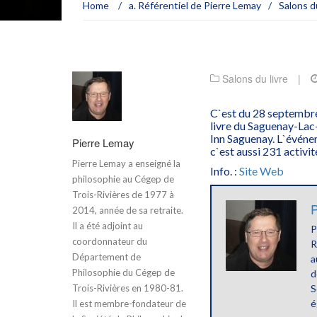
Home
/
a. Référentiel de Pierre Lemay
/
Salons du
Salons du livre
|
C`est du 28 septembr
livre du Saguenay-Lac
Inn Saguenay. L`événe
Pierre Lemay
c`est aussi 231 activit
Pierre Lemay a enseigné la
Info. :
Site Web
philosophie au Cégep de
Trois-Rivières de 1977 à
P
2014, année de sa retraite.
Il a été adjoint au
P
coordonnateur du
R
Département de
a
Philosophie du Cégep de
d
Trois-Rivières en 1980-81.
S
é
Il est membre-fondateur de