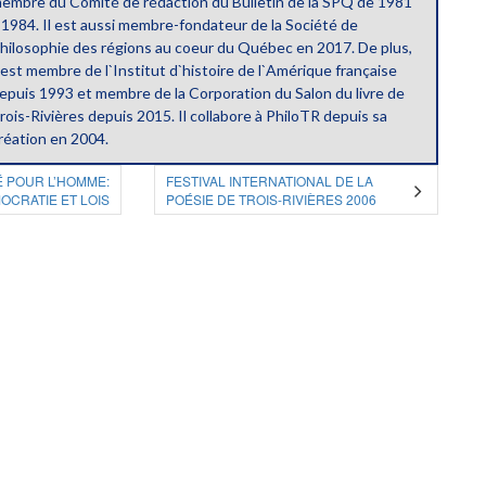
embre du Comité de rédaction du Bulletin de la SPQ de 1981
 1984. Il est aussi membre-fondateur de la Société de
hilosophie des régions au coeur du Québec en 2017. De plus,
l est membre de l`Institut d`histoire de l`Amérique française
epuis 1993 et membre de la Corporation du Salon du livre de
rois-Rivières depuis 2015. Il collabore à PhiloTR depuis sa
réation en 2004.
É POUR L’HOMME:
FESTIVAL INTERNATIONAL DE LA
OCRATIE ET LOIS
POÉSIE DE TROIS-RIVIÈRES 2006