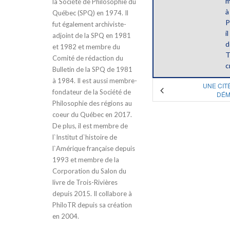
m
la Société de Philosophie du
à
Québec (SPQ) en 1974. Il
P
fut également archiviste-
i
adjoint de la SPQ en 1981
d
et 1982 et membre du
T
Comité de rédaction du
c
Bulletin de la SPQ de 1981
à 1984. Il est aussi membre-
UNE CIT
fondateur de la Société de
DÉM
Philosophie des régions au
coeur du Québec en 2017.
De plus, il est membre de
l`Institut d`histoire de
l`Amérique française depuis
1993 et membre de la
Corporation du Salon du
livre de Trois-Rivières
depuis 2015. Il collabore à
PhiloTR depuis sa création
en 2004.