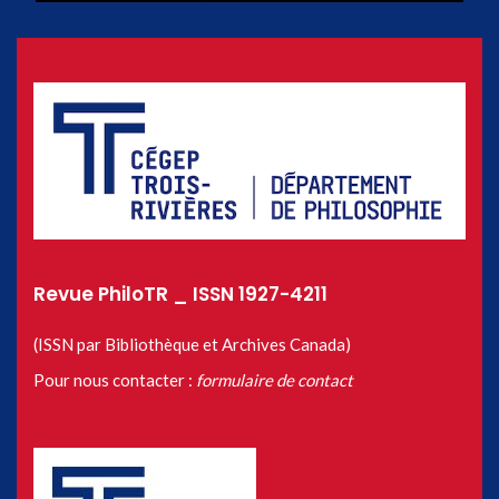
Revue PhiloTR _ ISSN 1927-4211
(ISSN par Bibliothèque et Archives Canada)
Pour nous contacter :
formulaire de contact