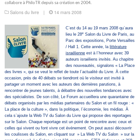
collabore à PhiloTR depuis sa création en 2004.
Salons du livre
|
14 mars 2008
C`est du 14 au 19 mars 2008 qu`aura
e
lieu le 28
Salon du Livre de Paris, au
Parc des expositions, Porte Versailles
/ Hall 1. Cette année, la
littérature
israélienne
est à l`honneur avec 39
auteurs israéliens invités. Au chapitre
des nouveautés, signalons « La Place
des livres », qui se veut le reflet de toute l`actualité du Livre. À cette
occasion, près de 40 débats se tiendront où le visiteur est invité à
partager un moment avec les auteurs des dernières parutions, à
rencontrer de jeunes talents, à débattre des nouvelles tendances avec
des spécialistes. De son côté, Le Forum accueillera une quarantaine de
débats organisés par les médias partenaires du Salon et un fil rouge : «
La place de la culture », dans la politique, l`économie, les médias. À
cela s`ajoute la Web TV du Salon du Livre qui propose des reportages
sur le Salon. Chaque reportage est un point de rencontre avec ceux et
celles qui vivent ou font vivre cet événement. On peut aussi découvrir
les coulisses du Salon, en cliquant sur » La Web TV du Salon » sur la