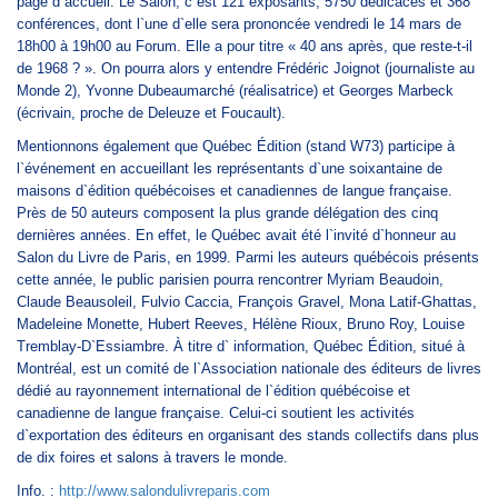
page d`accueil. Le Salon, c`est 121 exposants, 5750 dédicaces et 368
conférences, dont l`une d`elle sera prononcée vendredi le 14 mars de
18h00 à 19h00 au Forum. Elle a pour titre « 40 ans après, que reste-t-il
de 1968 ? ». On pourra alors y entendre Frédéric Joignot (journaliste au
Monde 2), Yvonne Dubeaumarché (réalisatrice) et Georges Marbeck
(écrivain, proche de Deleuze et Foucault).
Mentionnons également que Québec Édition (stand W73) participe à
l`événement en accueillant les représentants d`une soixantaine de
maisons d`édition québécoises et canadiennes de langue française.
Près de 50 auteurs composent la plus grande délégation des cinq
dernières années. En effet, le Québec avait été l`invité d`honneur au
Salon du Livre de Paris, en 1999. Parmi les auteurs québécois présents
cette année, le public parisien pourra rencontrer Myriam Beaudoin,
Claude Beausoleil, Fulvio Caccia, François Gravel, Mona Latif-Ghattas,
Madeleine Monette, Hubert Reeves, Hélène Rioux, Bruno Roy, Louise
Tremblay-D`Essiambre. À titre d` information, Québec Édition, situé à
Montréal,
est un comité de l`Association nationale des éditeurs de livres
dédié au rayonnement international de l`édition québécoise et
canadienne de langue française. Celui-ci soutient les activités
d`exportation des éditeurs en organisant des stands collectifs dans plus
de dix foires et salons à travers le monde.
Info. :
http://www.salondulivreparis.com