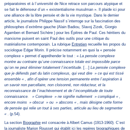
préparatoires et à l`université de Nice retrace son parcours atypique et
se fait le défenseur d`un « existentialisme musulman ». Il plaide ici pour
une alliance de la libre pensée et de la vie mystique. Dans le dernier
article, le journaliste Philippe Nassif s`interroge sur la fascination des
philosophes d`extrême gauche (Alain Badiou, Slavoj Zizek, Giorgio
Agamben et Bernard Sichère ) pour les Épitres de Paul. Ces héritiers du
marxisme puisent en saint Paul des outils pour une critique du
matérialisme contemporain. La rubrique
Entretien
recueille les propos du
sociologue Edgar Morin. Il précise notamment en quoi la « pensée
complexe » permet d`appréhender le tout :
«
La pensée complexe
montre au contraire qu`une connaissance totale est impossible parce
qu`on ne peut éliminer totalement l`incertitude.
[…]
La pensée complexe
que je défends part du latin complexus, qui veut dire » ce qui est tissé
ensemble « , afin d`opérer une tension permanente entre l`aspiration à
un savoir non parcellaire, non cloisonné, non réducteur, et la
reconnaissance de l`inachèvement et de l`incomplétude de toute
connaissance.
» Complexe » ne signifie nullement » compliqué « ,
encore moins » obscur » ou » abscons « , mais désigne cette forme
de pensée qui relie un tout à ses parties, articule au lieu de segmenter
«
. (p.54).
La section
Biographie
est consacrée à Albert Camus (1913-1960). C`est
la journaliste Marion Rousset qui établit ici les repères biographiques de