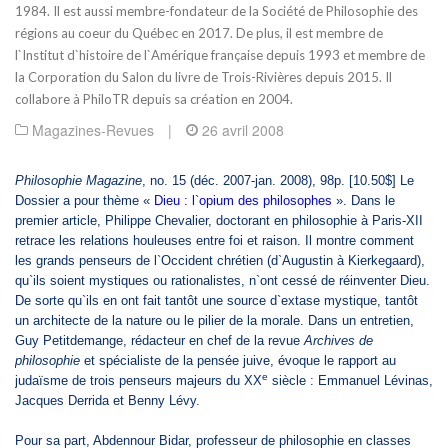
1984. Il est aussi membre-fondateur de la Société de Philosophie des
régions au coeur du Québec en 2017. De plus, il est membre de
l`Institut d`histoire de l`Amérique française depuis 1993 et membre de
la Corporation du Salon du livre de Trois-Rivières depuis 2015. Il
collabore à PhiloTR depuis sa création en 2004.
Magazines-Revues
|
26 avril 2008
Philosophie Magazine
, no. 15 (déc. 2007-jan. 2008), 98p. [10.50$]
Le
Dossier a pour thème «
Dieu : l`opium des philosophes
». Dans le
premier article, Philippe Chevalier, doctorant en philosophie à Paris-XII
retrace les relations houleuses entre foi et raison. Il montre comment
les grands penseurs de l`Occident chrétien (d`Augustin à Kierkegaard),
qu`ils soient mystiques ou rationalistes, n`ont cessé de réinventer Dieu.
De sorte qu`ils en ont fait tantôt une source d`extase mystique, tantôt
un architecte de la nature ou le pilier de la morale. Dans un entretien,
Guy Petitdemange, rédacteur en chef de la revue
Archives
de
philosophie
et spécialiste de la pensée juive, évoque le rapport au
e
judaïsme de trois penseurs majeurs du XX
siècle : Emmanuel Lévinas,
Jacques Derrida et Benny Lévy.
Pour sa part, Abdennour Bidar, professeur de philosophie en classes