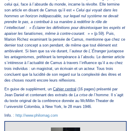
celui qui, face à l`absurde du monde, incarne la révolte. Elle termine
son article en disant de Camus qu`il est «
Celui qui voyait dans les
hommes un horizon indépassable, sur lequel nul système ne devait
prendre le pas, a contribué à sa manière à redéfinir le rôle de
l`intellectuel : » Éclairer les définitions pour désintoxiquer les esprits et
apaiser les fanatismes, même à contre-courant.
» » (p.59). Puis,
Marion Richez examinant la pensée de Camus, mentionne que chez ce
dernier tout concept a son pendant, de même que tout élément est
ambivalent. Si bien que sa vie durant, l`auteur de
L`Étranger
juxtapose
les antagonismes, préférant la tempérance à l`absolu. Le dernier article
s`intéresse à l`actualité de Camus à travers l`influence qu`il a eu chez
trois individus : un magistrat, un écrivain et un acteur. Tous trois
concluent que la lucidité de son regard sur la complexité des êtres et
des choses nourrit encore leurs réflexions.
En guise de supplément, un
Cahier central
(16 pages) présenté par
Jean Daniel et contenant des extraits de
La crise de l`homme
. Il s`agit
du texte original de la conférence donnée au McMillin Theater de
l`université Colombia, à New York, le 28 mars 1946.
Info. :
http://www.philomag.com