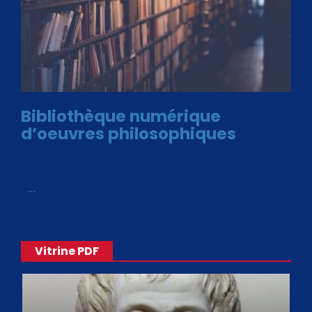
Bibliothèque numérique
d’oeuvres philosophiques
Avec le choix des formats .ePub et .PDF, plus de 30 œuvres
de philosophes disponibles. Livres numériques en éditions
«
…
Vitrine PDF