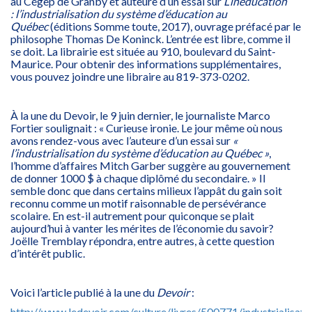
au Cégep de Granby et auteure d’un essai sur
L’inéducation
: l’industrialisation du système d’éducation au
Québec
(éditions Somme toute, 2017), ouvrage préfacé par le
philosophe Thomas De Koninck. L’entrée est libre, comme il
se doit. La librairie est située au 910, boulevard du Saint-
Maurice. Pour obtenir des informations supplémentaires,
vous pouvez joindre une libraire au 819-373-0202.
À la une du Devoir, le 9 juin dernier, le journaliste Marco
Fortier soulignait : « Curieuse ironie. Le jour même où nous
avons rendez-vous avec l’auteure d’un essai sur
«
l’industrialisation du système d’éducation au Québec »
,
l’homme d’affaires Mitch Garber suggère au gouvernement
de donner 1000 $ à chaque diplômé du secondaire. » Il
semble donc que dans certains milieux l’appât du gain soit
reconnu comme un motif raisonnable de persévérance
scolaire. En est-il autrement pour quiconque se plait
aujourd’hui à vanter les mérites de l’économie du savoir?
Joëlle Tremblay répondra, entre autres, à cette question
d’intérêt public.
Voici l’article publié à la une du
Devoir
:
http://www.ledevoir.com/culture/livres/500771/industrialisati