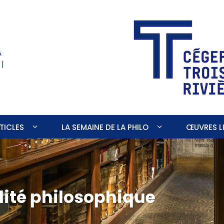
&
 |
TICLES
LA SEMAINE DE LA PHILO
ŒUVRES LI
lité philosophique