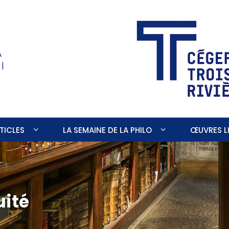
&
 |
TICLES
LA SEMAINE DE LA PHILO
ŒUVRES LI
uité