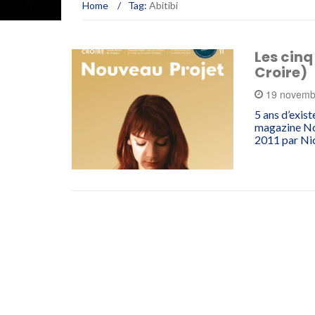
Home
/
Tag:
Abitibi
Les cin
Croire)
19 novemb
5 ans d’exis
magazine No
2011 par Ni