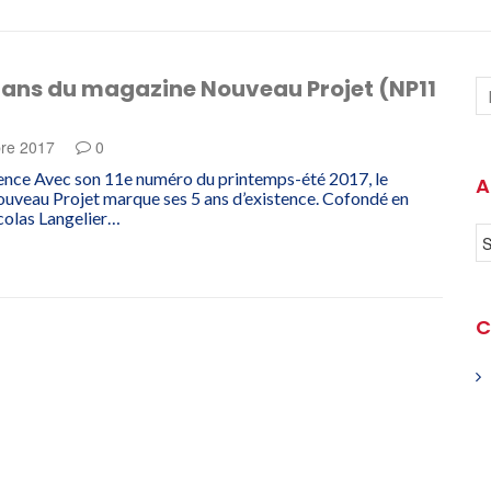
q ans du magazine Nouveau Projet (NP11
re 2017
0
tence Avec son 11e numéro du printemps-été 2017, le
A
uveau Projet marque ses 5 ans d’existence. Cofondé en
colas Langelier…
C