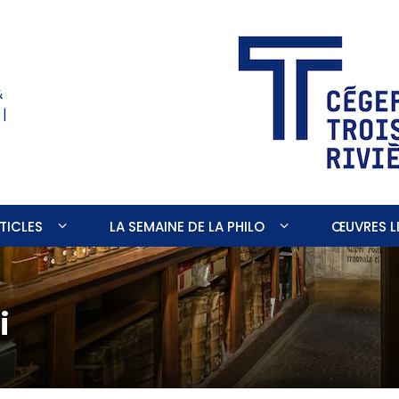
&
 |
TICLES
LA SEMAINE DE LA PHILO
ŒUVRES LI
i