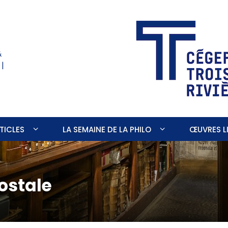
&
 |
TICLES
LA SEMAINE DE LA PHILO
ŒUVRES LI
ostale