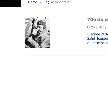
Home
/
Tag:
aéropostale
70e de d
24 juillet 
L`année 2014
Saint-Exupéry
d`une missi