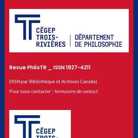
Revue PhiloTR _ ISSN 1927-4211
(ISSN par Bibliothèque et Archives Canada)
Pour nous contacter :
formulaire de contact