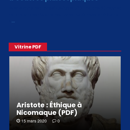
Avec le choix des formats .ePub et .PDF, plus de 30 œuvres
de philosophes disponibles. Livres numériques en éditions
«
…
Vitrine PDF
Aristote : Éthique à
Nicomaque (PDF)
15 mars 2020
0