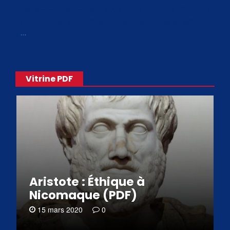
Avec le choix des formats .ePub et .PDF, plus de 30 œuvres
de philosophes disponibles. Livres numériques en éditions
«
…
Vitrine PDF
Aristote : Éthique à
Nicomaque (PDF)
15 mars 2020
0