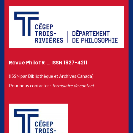
Revue PhiloTR _ ISSN 1927-4211
(ISSN par Bibliothèque et Archives Canada)
Pour nous contacter :
formulaire de contact